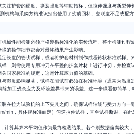
求关注护套的硬度、撕裂强度等辅助指标，但拉伸强度与断裂伸
检测机构与采购方精准识别出使用了劣质回料、交联度不足或配
前机械性能检测必须严格遵循标准化的实验流程。整个检测过程
步骤的操作细节都会对最终结果产生影响。
规定长度的管状试样，或者将护套材料制作成哑铃状标准试样。
试样，则需使用专用冲刀在平整的护套片材上进行冲切，并检查
相关国家标准的规定，这是计算应力值的基础。
与湿度影响显著，试样在测试前必须在标准环境（通常为温度23
，以消除加工残余应力及环境差异带来的误差。这一步骤看似简单，
安装在拉力试验机的上下夹具之间，确保试样轴线与受力方向一
00mm/min，具体视标准而定）匀速拉伸试样，直至试样断裂。在
。
），计算其算术平均值作为最终检测结果。若个别数据偏离较大