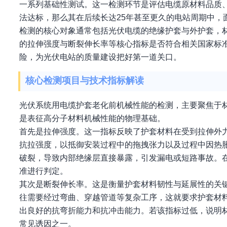
一系列基础性测试。这一检测环节是评估电缆原材料品质
法达标，那么其在后续长达25年甚至更久的电站周期中，
检测的核心对象通常包括光伏电缆的绝缘护套与外护套，
的拉伸强度与断裂伸长率等核心指标是否符合相关国家标
险，为光伏电站的质量建设把好第一道关口。
核心检测项目与技术指标解读
光伏系统用电缆护套老化前机械性能的检测，主要聚焦于
是表征高分子材料机械性能的物理基础。
首先是拉伸强度。这一指标反映了护套材料在受到拉伸外
抗拉强度，以抵御安装过程中的拖拽张力以及过程中因热
破裂，导致内部绝缘层直接暴露，引发漏电或短路事故。在
准进行判定。
其次是断裂伸长率。这是衡量护套材料韧性与延展性的关
往需要经过弯曲、穿越管道等复杂工序，这就要求护套材
出良好的抗弯折能力和抗冲击能力。若该指标过低，说明
常见诱因之一。