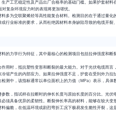
、生产工艺稳定性及产品出厂合格率的基础门槛。如果护套材料
面对复杂环境应力时的表现将更加堪忧。
材料多为交联聚烯烃等高性能复合材料。检测目的在于通过量化
准或行业标准的要求，从而杜绝因材料本身缺陷导致的电缆开裂
材料的力学行为特征，其中最核心的检测项目包括拉伸强度和断
力作用时，抵抗塑性变形和断裂的最大能力。对于光伏电缆而言
胀冷缩产生的内部应力。如果拉伸强度不足，护套在受到外力拉
检测中，该指标通常以单位面积上的力值（MPa）表示，具体
键参数，指试样在拉断时的伸长长度与原始长度的百分比。光伏
料必须具备优异的柔韧性。断裂伸长率高的材料，能够在较大变
材料偏脆，在低温环境或剧烈弯折工况下极易发生脆性开裂，这