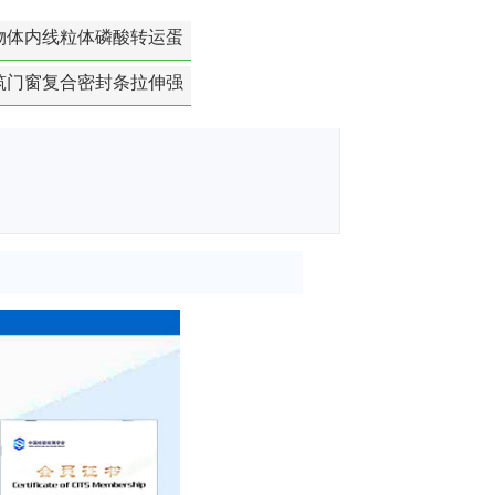
物体内线粒体磷酸转运蛋
白活性检测
筑门窗复合密封条拉伸强
度-硬质塑料材料检测