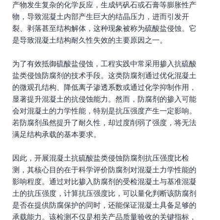
产物发生复杂的化学反应，生成钙矾石或石膏等膨胀性产
物，导致混凝土内部产生巨大的结晶压力，进而引发开
裂、剥落甚至结构解体，这种现象被称为硫酸盐侵蚀。它
是导致混凝土结构耐久性失效的主要原因之一。
为了有效抵御硫酸盐侵蚀，工程实践中常采用掺入抗硫酸
盐类侵蚀防腐剂的技术手段。这类防腐剂通过优化混凝土
的微观孔结构、降低离子渗透系数或通过化学抑制作用，
显著提升混凝土的抗侵蚀能力。然而，防腐剂的掺入可能
会对混凝土的力学性能，特别是抗压强度产生一定影响。
若防腐剂虽然提升了耐久性，却过度削弱了强度，将无法
满足结构承载的基本要求。
因此，开展混凝土抗硫酸盐类侵蚀防腐剂抗压强度比检
测，其核心目的在于科学评价防腐剂对混凝土力学性能的
影响程度。通过对比掺入防腐剂的受检混凝土与基准混凝
土的抗压强度，计算抗压强度比，可以量化判断该防腐剂
是否在提供防腐保护的同时，还能保证混凝土具备足够的
承载能力。该检测不仅是相关产品质量验收的关键指标，