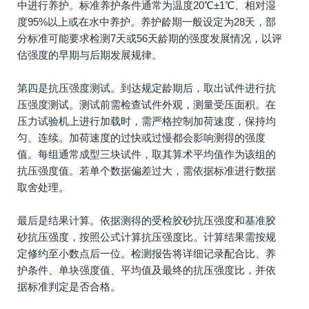
中进行养护。标准养护条件通常为温度20℃±1℃、相对湿
度95%以上或在水中养护。养护龄期一般设定为28天，部
分标准可能要求检测7天或56天龄期的强度发展情况，以评
估强度的早期与后期发展规律。
第四是抗压强度测试。到达规定龄期后，取出试件进行抗
压强度测试。测试前需检查试件外观，测量受压面积。在
压力试验机上进行加载时，需严格控制加荷速度，保持均
匀、连续。加荷速度的过快或过慢都会影响测得的强度
值。每组通常成型三块试件，取其算术平均值作为该组的
抗压强度值。若单个数据偏差过大，需依据标准进行数据
取舍处理。
最后是结果计算。依据测得的受检胶砂抗压强度和基准胶
砂抗压强度，按照公式计算抗压强度比。计算结果需按规
定修约至小数点后一位。检测报告将详细记录配合比、养
护条件、单块强度值、平均值及最终的抗压强度比，并依
据标准判定是否合格。