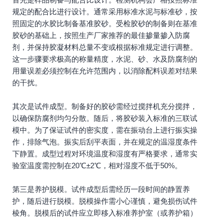
规定的配合比进行设计。通常采用标准水泥与标准砂，按
照固定的水胶比制备基准胶砂。受检胶砂的制备则在基准
胶砂的基础上，按照生产厂家推荐的最佳掺量掺入防腐
剂，并保持胶凝材料总量不变或根据标准规定进行调整。
这一步骤要求极高的称量精度，水泥、砂、水及防腐剂的
用量误差必须控制在允许范围内，以消除配料误差对结果
的干扰。
其次是试件成型。制备好的胶砂需经过搅拌机充分搅拌，
以确保防腐剂均匀分散。随后，将胶砂装入标准的三联试
模中。为了保证试件的密实度，需在振动台上进行振实操
作，排除气泡。振实后刮平表面，并在规定的温湿度条件
下静置。成型过程对环境温度和湿度有严格要求，通常实
验室温度需控制在20℃±2℃，相对湿度不低于50%。
第三是养护脱模。试件成型后需经历一段时间的静置养
护，随后进行脱模。脱模操作需小心谨慎，避免损伤试件
棱角。脱模后的试件应立即移入标准养护室（或养护箱）