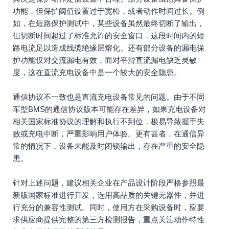
功能，但保护阈值设置过于宽松，或者动作时间过长。例
如，在短路保护测试中，某些设备虽然最终切断了输出，
但切断时间超过了标准允许的安全窗口，这段时间内的短
路电流足以造成线缆绝缘层熔化。还有部分设备的漏电保
护功能仅对交流漏电有效，而对平滑直流漏电缺乏灵敏
度，这在直流充电设备中是一个较大的安全隐患。
通信协议不一致也是直流充电设备常见的问题。由于不同
车型BMS的通信协议版本可能存在差异，如果充电设备对
相关国家标准协议的理解和执行不到位，极易导致握手失
败或充电中断，严重影响用户体验。更有甚者，在通信异
常的情况下，设备未能及时闭锁输出，存在严重的安全隐
患。
针对上述问题，建议相关企业在产品设计阶段严格参照最
新版国家标准进行开发，选用高品质的关键元器件，并进
行充分的兼容性测试。同时，使用方在采购设备时，应要
求供应商提供完整的第三方检测报告，重点关注动作特性