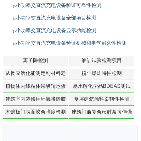
小功率交直流充电设备验证可靠性检测
小功率交直流充电设备全部项目检测
小功率交直流充电设备显示功能检测
小功率交直流充电设备验证机械和电气耐久性检测
离子阱检测
油缸试验检测项目
从反应活化能测定到材料老
粉尘爆炸特性检测
化寿命预测的经典模型
植物体内线粒体磷酸转运蛋
易水解化学品BDEAS测试
白活性检测
建筑室内装修用环氧接缝胶
复层建筑涂料柔韧性检测
苯含量检测
木镶板门表面胶合强度检测
建筑门窗复合密封条拉伸强
度-硬质塑料材料检测