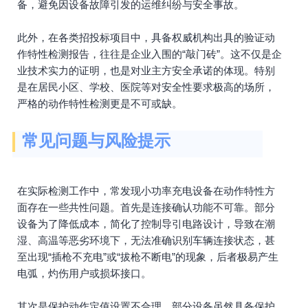
备，避免因设备故障引发的运维纠纷与安全事故。
此外，在各类招投标项目中，具备权威机构出具的验证动
作特性检测报告，往往是企业入围的“敲门砖”。这不仅是企
业技术实力的证明，也是对业主方安全承诺的体现。特别
是在居民小区、学校、医院等对安全性要求极高的场所，
严格的动作特性检测更是不可或缺。
常见问题与风险提示
在实际检测工作中，常发现小功率充电设备在动作特性方
面存在一些共性问题。首先是连接确认功能不可靠。部分
设备为了降低成本，简化了控制导引电路设计，导致在潮
湿、高温等恶劣环境下，无法准确识别车辆连接状态，甚
至出现“插枪不充电”或“拔枪不断电”的现象，后者极易产生
电弧，灼伤用户或损坏接口。
其次是保护动作定值设置不合理。部分设备虽然具备保护