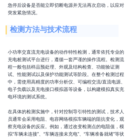
急停后设备是否能立即切断电源并无法再次启动，以应对
突发紧急情况。
检测方法与技术流程
小功率交直流充电设备的动作特性检测，通常依托专业的
充电桩测试平台进行，遵循一套严谨的操作流程。检测流
程一般包括样品预处理、外观及结构检查、功能验证测
试、性能测试以及保护功能测试等阶段。在整个检测过程
中，需使用高精度的功率分析仪、可编程交流/直流电源、
电子负载以及充电接口模拟器等设备，以构建模拟真实充
电环境的测试系统。
在具体的检测实施中，针对控制导引特性的测试，技术人
员通常会采用电阻、电容网络模拟车辆端的阻抗变化，观
察充电设备的反应。例如，通过改变检测点的电阻值，模
拟“车辆未连接”、“车辆连接未充电”、“车辆准备就绪”等状