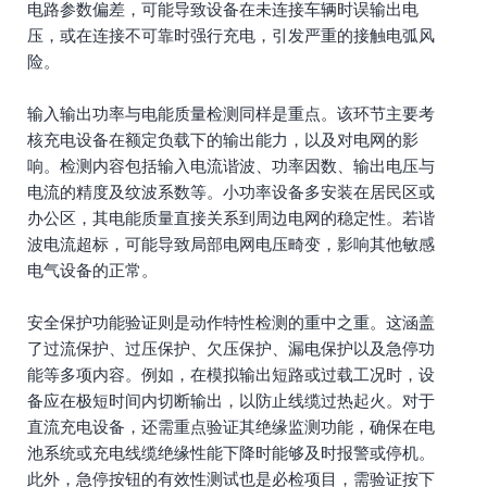
电路参数偏差，可能导致设备在未连接车辆时误输出电
压，或在连接不可靠时强行充电，引发严重的接触电弧风
险。
输入输出功率与电能质量检测同样是重点。该环节主要考
核充电设备在额定负载下的输出能力，以及对电网的影
响。检测内容包括输入电流谐波、功率因数、输出电压与
电流的精度及纹波系数等。小功率设备多安装在居民区或
办公区，其电能质量直接关系到周边电网的稳定性。若谐
波电流超标，可能导致局部电网电压畸变，影响其他敏感
电气设备的正常。
安全保护功能验证则是动作特性检测的重中之重。这涵盖
了过流保护、过压保护、欠压保护、漏电保护以及急停功
能等多项内容。例如，在模拟输出短路或过载工况时，设
备应在极短时间内切断输出，以防止线缆过热起火。对于
直流充电设备，还需重点验证其绝缘监测功能，确保在电
池系统或充电线缆绝缘性能下降时能够及时报警或停机。
此外，急停按钮的有效性测试也是必检项目，需验证按下