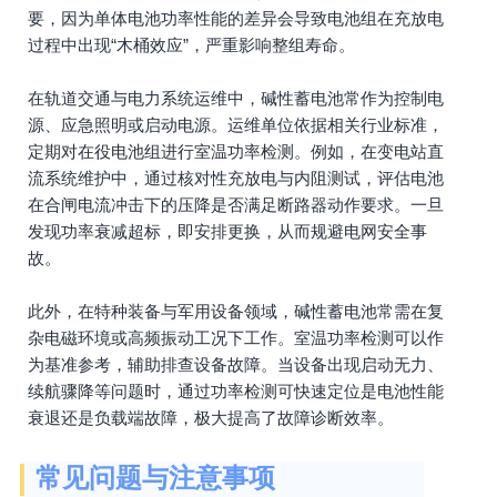
要，因为单体电池功率性能的差异会导致电池组在充放电
过程中出现“木桶效应”，严重影响整组寿命。
在轨道交通与电力系统运维中，碱性蓄电池常作为控制电
源、应急照明或启动电源。运维单位依据相关行业标准，
定期对在役电池组进行室温功率检测。例如，在变电站直
流系统维护中，通过核对性充放电与内阻测试，评估电池
在合闸电流冲击下的压降是否满足断路器动作要求。一旦
发现功率衰减超标，即安排更换，从而规避电网安全事
故。
此外，在特种装备与军用设备领域，碱性蓄电池常需在复
杂电磁环境或高频振动工况下工作。室温功率检测可以作
为基准参考，辅助排查设备故障。当设备出现启动无力、
续航骤降等问题时，通过功率检测可快速定位是电池性能
衰退还是负载端故障，极大提高了故障诊断效率。
常见问题与注意事项