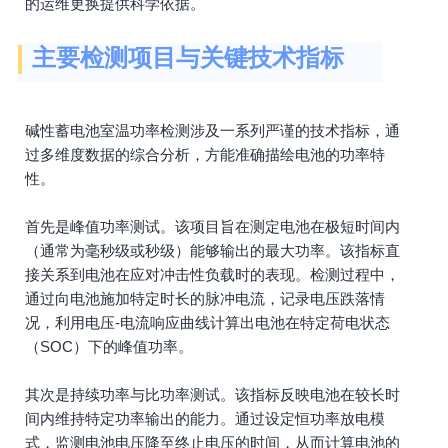
的运维更换提供科学依据。
主要检测项目与关键技术指标
碱性蓄电池室温功率检测涉及一系列严谨的技术指标，通
过多维度数据的综合分析，方能准确描绘电池的功率特
性。
首先是峰值功率测试。该项目旨在测定电池在极短时间内
（通常为毫秒级或秒级）能够输出的最大功率。该指标直
接关系到电池在应对冲击性负载时的表现。检测过程中，
通过向电池施加特定时长的脉冲电流，记录电压跌落情
况，利用电压-电流响应曲线计算出电池在特定荷电状态
（SOC）下的峰值功率。
其次是持续功率与比功率测试。该指标反映电池在较长时
间内维持特定功率输出的能力。通过设定恒功率放电模
式，监测电池电压降至终止电压的时间，从而计算电池的