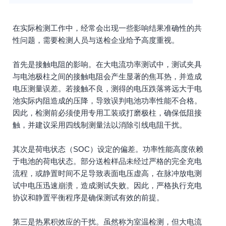
在实际检测工作中，经常会出现一些影响结果准确性的共
性问题，需要检测人员与送检企业给予高度重视。
首先是接触电阻的影响。在大电流功率测试中，测试夹具
与电池极柱之间的接触电阻会产生显著的焦耳热，并造成
电压测量误差。若接触不良，测得的电压跌落将远大于电
池实际内阻造成的压降，导致误判电池功率性能不合格。
因此，检测前必须使用专用工装或打磨极柱，确保低阻接
触，并建议采用四线制测量法以消除引线电阻干扰。
其次是荷电状态（SOC）设定的偏差。功率性能高度依赖
于电池的荷电状态。部分送检样品未经过严格的完全充电
流程，或静置时间不足导致表面电压虚高，在脉冲放电测
试中电压迅速崩溃，造成测试失败。因此，严格执行充电
协议和静置平衡程序是确保测试有效的前提。
第三是热累积效应的干扰。虽然称为室温检测，但大电流