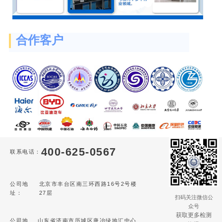
合作客户
400-625-0567
联系电话：
公司地
北京市丰台区南三环西路16号2号楼
址：
27层
扫码关注微信公
众号
获取更多检测
公司地
山东省济南市历城区唐冶绿地汇中心