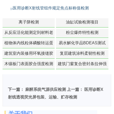
医用诊断X射线管组件规定焦点标称值检测
离子阱检测
油缸试验检测项目
从反应活化能测定到材料老
粉尘爆炸特性检测
化寿命预测的经典模型
植物体内线粒体磷酸转运蛋
易水解化学品BDEAS测试
白活性检测
建筑室内装修用环氧接缝胶
复层建筑涂料柔韧性检测
苯含量检测
木镶板门表面胶合强度检测
建筑门窗复合密封条拉伸强
度-硬质塑料材料检测
下一篇：
麻醉系统气源供应检测
上一篇：
医用诊断X
射线透视荧光屏包装、运输、贮存检测
关于我们