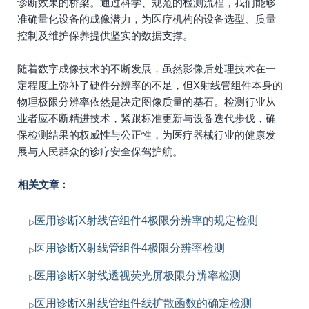
诊断效果的桥梁。通过科学、规范的检测流程，我们能够
准确量化设备的成像潜力，为医疗机构的设备选型、质量
控制及维护保养提供坚实的数据支撑。
随着数字成像技术的不断发展，虽然影像后处理技术在一
定程度上弥补了硬件分辨率的不足，但X射线管组件本身的
物理极限分辨率依然是决定图像质量的基石。检测行业从
业者应不断精进技术，紧跟标准更新与设备迭代步伐，确
保检测结果的权威性与公正性，为医疗器械行业的健康发
展与人民群众的诊疗安全保驾护航。
相关文章：
医用诊断X射线管组件4极限分辨率的规定检测
医用诊断X射线管组件4极限分辨率检测
医用诊断X射线透视荧光屏极限分辨率检测
医用诊断X射线管组件线扩散函数的确定检测