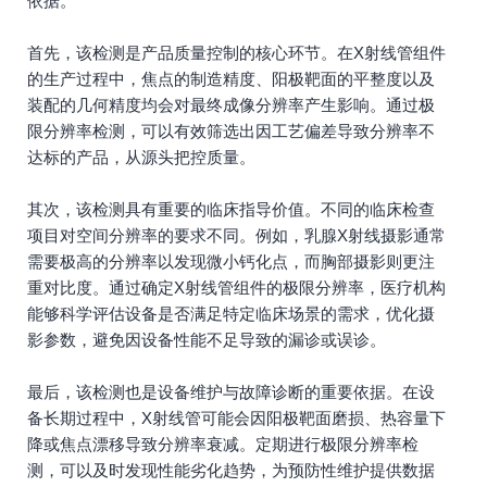
依据。
首先，该检测是产品质量控制的核心环节。在X射线管组件
的生产过程中，焦点的制造精度、阳极靶面的平整度以及
装配的几何精度均会对最终成像分辨率产生影响。通过极
限分辨率检测，可以有效筛选出因工艺偏差导致分辨率不
达标的产品，从源头把控质量。
其次，该检测具有重要的临床指导价值。不同的临床检查
项目对空间分辨率的要求不同。例如，乳腺X射线摄影通常
需要极高的分辨率以发现微小钙化点，而胸部摄影则更注
重对比度。通过确定X射线管组件的极限分辨率，医疗机构
能够科学评估设备是否满足特定临床场景的需求，优化摄
影参数，避免因设备性能不足导致的漏诊或误诊。
最后，该检测也是设备维护与故障诊断的重要依据。在设
备长期过程中，X射线管可能会因阳极靶面磨损、热容量下
降或焦点漂移导致分辨率衰减。定期进行极限分辨率检
测，可以及时发现性能劣化趋势，为预防性维护提供数据