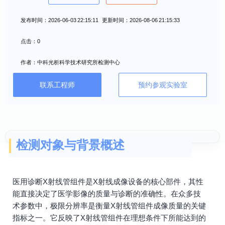
发布时间：2026-06-03 22:15:11 更新时间：2026-08-06 21:15:33
点击：0
作者：中科光析科学技术研究所检测中心
联系工程师
预约参观实验室
检测对象与背景概述
医用诊断X射线管组件是X射线成像设备的核心部件，其性
能直接决定了医学影像的质量与诊断的准确性。在众多技
术参数中，极限分辨率是衡量X射线管组件成像质量的关键
指标之一。它反映了X射线管组件在理想条件下所能达到的