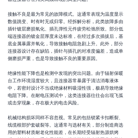
接触不良是最为常见的故障模式。这通常表现为温度显示
数值跳变、时有时无或归零。经拆解分析，此类故障多由
插针镀层磨损氧化、插孔弹性元件疲劳松弛所致。部分低
端连接器的镀金层厚度未达标准，在经过多次插拔后，基
底金属暴露并氧化，导致接触电阻急剧上升。此外，部分
连接器设计存在缺陷，插针与插孔的对准度偏差，造成单
侧磨损严重，也是导致接触不良的重要原因。
绝缘性能下降也是检测中发现的突出问题。由于辐射保暖
台工作环境湿度较大，且连接器常暴露于清洁消毒液体
中，若密封设计不当或绝缘材料吸湿性强，极易导致绝缘
电阻下降。在耐电压测试中，这类连接器往往会出现飞弧
或击穿现象，存在极大的电击风险。
机械结构损坏同样不容忽视。常见的包括锁紧卡扣断裂、
线缆根部护套破裂等。这通常与选材有关，部分制造商选
用的塑料材质耐老化性能差，在长期经受辐射热源烘烤