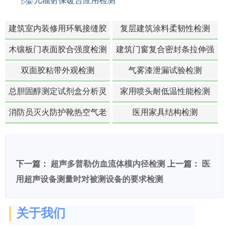
婴儿辐射保暖台应用检测
建筑室内装修用环氧接缝胶
复层建筑涂料柔韧性检测
苯含量检测
木镶板门表面胶合强度检测
建筑门窗复合密封条拉伸强
度-硬质塑料材料检测
双面胶粘带外观检测
气雾漆泄漏试验检测
总胆固醇测定试剂盒分析灵
家用喷头耐低温性能检测
敏度检测
消防员灭火防护靴热空气老
医用家具结构检测
化扯断强度降低检测
下一篇：
超声多普勒仿血流体模内径检测
上一篇：
医
用超声设备测量时对被测设备的要求检测
关于我们