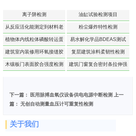
离子阱检测
油缸试验检测项目
从反应活化能测定到材料老
粉尘爆炸特性检测
化寿命预测的经典模型
植物体内线粒体磷酸转运蛋
易水解化学品BDEAS测试
白活性检测
建筑室内装修用环氧接缝胶
复层建筑涂料柔韧性检测
苯含量检测
木镶板门表面胶合强度检测
建筑门窗复合密封条拉伸强
度-硬质塑料材料检测
下一篇：
医用脉搏血氧仪设备供电电源中断检测
上一
篇：
无创自动测量血压计可重复性检测
关于我们