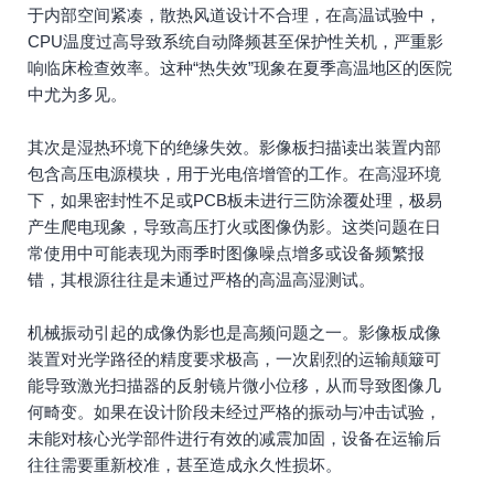
于内部空间紧凑，散热风道设计不合理，在高温试验中，
CPU温度过高导致系统自动降频甚至保护性关机，严重影
响临床检查效率。这种“热失效”现象在夏季高温地区的医院
中尤为多见。
其次是湿热环境下的绝缘失效。影像板扫描读出装置内部
包含高压电源模块，用于光电倍增管的工作。在高湿环境
下，如果密封性不足或PCB板未进行三防涂覆处理，极易
产生爬电现象，导致高压打火或图像伪影。这类问题在日
常使用中可能表现为雨季时图像噪点增多或设备频繁报
错，其根源往往是未通过严格的高温高湿测试。
机械振动引起的成像伪影也是高频问题之一。影像板成像
装置对光学路径的精度要求极高，一次剧烈的运输颠簸可
能导致激光扫描器的反射镜片微小位移，从而导致图像几
何畸变。如果在设计阶段未经过严格的振动与冲击试验，
未能对核心光学部件进行有效的减震加固，设备在运输后
往往需要重新校准，甚至造成永久性损坏。