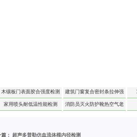
木镶板门表面胶合强度检测
建筑门窗复合密封条拉伸强
度-硬质塑料材料检测
家用喷头耐低温性能检测
消防员灭火防护靴热空气老
化扯断强度降低检测
一篇：
超声多普勒仿血流体模内径检测