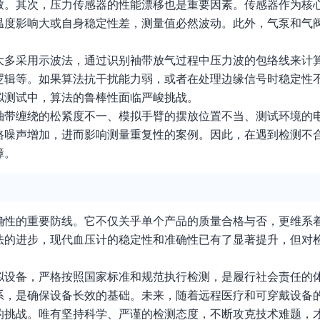
致。其次，压力传感器的性能漂移也是重要因素。传感器作为核
温度影响大或自身稳定性差，测量值必然波动。此外，气泵和气
大多采用示波法，通过识别袖带放气过程中压力波的包络线来计
逻辑等。如果算法抗干扰能力弱，或者在处理边缘信号时稳定性
拟测试中，算法的鲁棒性面临严峻挑战。
袖带缠绕的松紧度不一、模拟手臂的摆放位置不当、测试环境的
路噪声增加，进而影响测量重复性的案例。因此，在遇到检测不
障。
确性的重要防线。它不仅关乎单个产品的质量合格与否，更维系
法的进步，现代血压计的稳定性和准确性已有了显著提升，但对
拟设备，严格按照国家标准和规范执行检测，是履行社会责任的
系，是确保设备长效的基础。未来，随着远程医疗和可穿戴设备
的挑战。唯有坚持科学、严谨的检测态度，不断攻克技术难题，