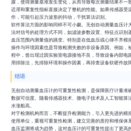
露，使得测量基准发生变化，从而导致每次测量结果不一
迟滞和重复性指标直接决定了整机的性能。如果传感器受
作，可能引起压力波形的抖动，干扰算法识别。
软件算法方面的影响同样不可小觑。无创自动测量血压计
法对信号的处理方式不同，如滤波参数设置、特征点识别
血压范围内测量值的跳变。特别是在低血压或心律不齐模
操作与环境因素也是导致检测失败的非设备原因。例如，
程中，曾出现过因实验室电源接地不良，导致设备内部电
用排除法，先排除环境和操作因素，再排查设备软硬件故
结语
无创自动测量血压计的可重复性检测，是保障医疗计量准
数据可信度。随着传感器技术、微电子技术及人工智能算
水涨船高。
对于检测机构而言，不断提升检测能力，引入更先进的模
使用单位，重视可重复性检测，建立完善的质控和维保体
血压监测将成为趋势，这对血压计的可重复性提出了更高