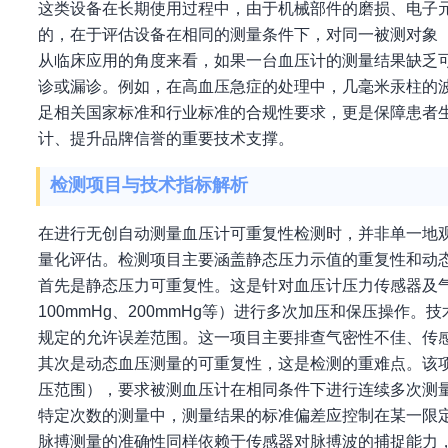
这类设备在长期使用过程中，由于机械部件的磨损、电子
的，在于评估设备在相同的测量条件下，对同一被测对象
从临床应用的角度来看，如果一台血压计的测量结果缺乏
诊或漏诊。例如，在高血压急症的处理中，几毫米汞柱的
足相关国家标准和行业标准的合规性要求，更是保障患者
计、提升品牌信誉的重要技术支撑。
检测项目与技术指标解析
在进行无创自动测量血压计可重复性检测时，并非单一地
量化评估。检测项目主要涵盖静态压力示值的重复性和动
首先是静态压力可重复性。这是针对血压计压力传感器及气
100mmHg、200mmHg等）进行多次加压和保压操
规定的允许误差范围。这一项目主要排查气密性不佳、传
其次是动态血压测量的可重复性，这是检测的重难点。该
压范围），要求被测血压计在相同条件下进行连续多次测
特定次数的测量中，测量结果的标准偏差应控制在某一限
脉搏测量的准确性同样依赖于传感器对脉搏波的捕捉能力