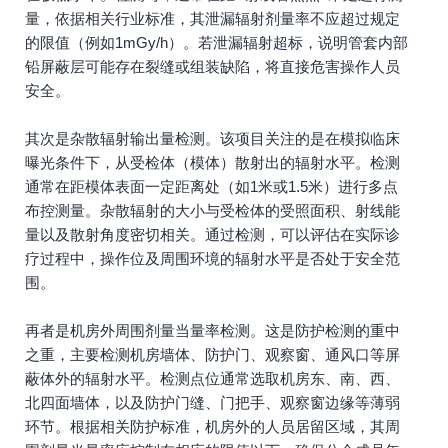
量，依据相关行业标准，其泄漏辐射剂量率不应超过规定
的限值（例如1mGy/h）。若泄漏辐射超标，说明管套内部
铅屏蔽层可能存在裂缝或组装缺陷，将直接危害操作人员
安全。
其次是杂散辐射输出量检测。该项目关注的是在模拟临床
曝光条件下，从受检体（模体）散射出的辐射水平。检测
通常在距模体表面一定距离处（如1米或1.5米）进行多点
布控测量。杂散辐射的大小与受检体的受照面积、射线能
量以及散射角度密切相关。通过检测，可以评估在实际诊
疗过程中，操作位及周围环境的辐射水平是否处于安全范
围。
再者是机房外周围剂量当量率检测。这是防护检测的重中
之重，主要检测机房墙体、防护门、观察窗、通风口等屏
蔽体外的辐射水平。检测点位通常选取机房东、南、西、
北四面墙体，以及防护门缝、门把手、观察窗边缘等薄弱
环节。根据相关防护标准，机房外的人员居留区域，其周