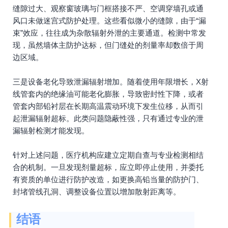
缝隙过大、观察窗玻璃与门框搭接不严、空调穿墙孔或通
风口未做迷宫式防护处理。这些看似微小的缝隙，由于“漏
束”效应，往往成为杂散辐射外泄的主要通道。检测中常发
现，虽然墙体主防护达标，但门缝处的剂量率却数倍于周
边区域。
三是设备老化导致泄漏辐射增加。随着使用年限增长，X射
线管套内的绝缘油可能老化膨胀，导致密封性下降，或者
管套内部铅衬层在长期高温震动环境下发生位移，从而引
起泄漏辐射超标。此类问题隐蔽性强，只有通过专业的泄
漏辐射检测才能发现。
针对上述问题，医疗机构应建立定期自查与专业检测相结
合的机制。一旦发现剂量超标，应立即停止使用，并委托
有资质的单位进行防护改造，如更换高铅当量的防护门、
封堵管线孔洞、调整设备位置以增加散射距离等。
结语