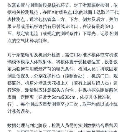
仪器布置与测量阶段是核心环节。对于泄漏辐射检测，依
据相关检测规范，在距X射线焦点1米的球面上选取若干代
表性测点，通常包括管套上方、下方、侧方及后方，关闭
限束器或用铅板遮挡有用射线束出口，在设备最高管电
压、额定管电流（或规定的测试条件）下曝光，记录各测
点的空气比释动能率。
对于杂散辐射及机房外检测，需使用标准水模体或有机玻
璃模体模拟人体散射体。将模体置于受检者位置，设备设
定为临床常用或最严苛的曝光条件。检测人员手持或固定
测量仪探头，分别在操作位（控制台处）、机房门口、观
察窗外、机房外墙及天花板上方（若有上层居留人员）进
行巡测。测量时应注意探头方向性，并保持探头距屏蔽体
表面一定距离（通常为5cm或30cm，依据具体标准执
行）。每个测点应重复测量至少三次，取平均值以减小统
计涨落误差。
数据处理与判定阶段，检测人员需将实测数据结合居留因