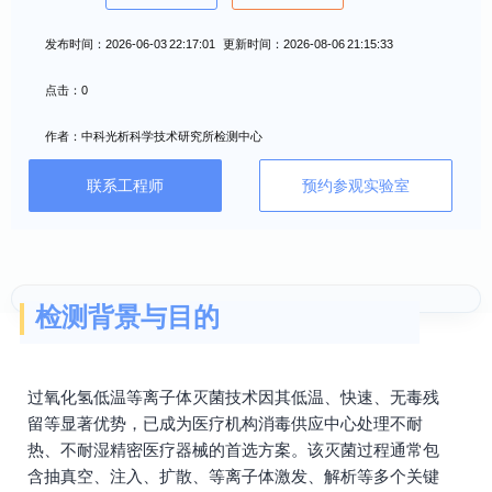
发布时间：2026-06-03 22:17:01 更新时间：2026-08-06 21:15:33
点击：0
作者：中科光析科学技术研究所检测中心
联系工程师
预约参观实验室
检测背景与目的
过氧化氢低温等离子体灭菌技术因其低温、快速、无毒残
留等显著优势，已成为医疗机构消毒供应中心处理不耐
热、不耐湿精密医疗器械的首选方案。该灭菌过程通常包
含抽真空、注入、扩散、等离子体激发、解析等多个关键