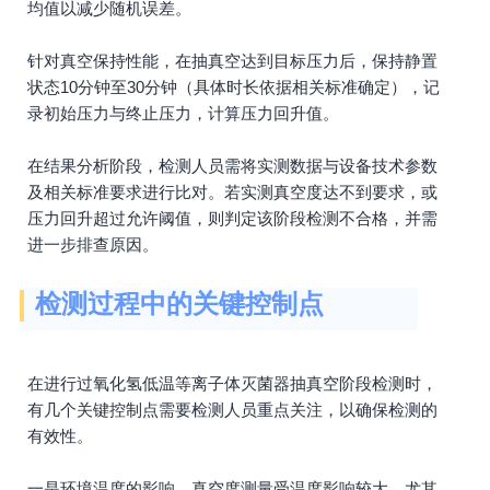
均值以减少随机误差。
针对真空保持性能，在抽真空达到目标压力后，保持静置
状态10分钟至30分钟（具体时长依据相关标准确定），记
录初始压力与终止压力，计算压力回升值。
在结果分析阶段，检测人员需将实测数据与设备技术参数
及相关标准要求进行比对。若实测真空度达不到要求，或
压力回升超过允许阈值，则判定该阶段检测不合格，并需
进一步排查原因。
检测过程中的关键控制点
在进行过氧化氢低温等离子体灭菌器抽真空阶段检测时，
有几个关键控制点需要检测人员重点关注，以确保检测的
有效性。
一是环境温度的影响。真空度测量受温度影响较大，尤其