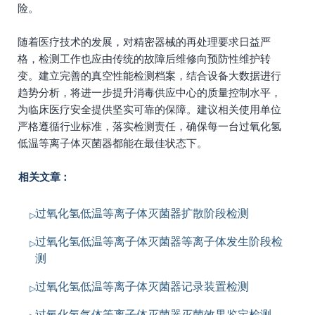
险。
随着医疗技术的发展，对精密器械的再处理要求日益严
格，检测工作也应由传统的故障后维修向预防性维护转
变。建立完善的真空性能检测档案，结合设备大数据进行
趋势分析，将进一步提升消毒供应中心的质量控制水平，
为临床医疗安全提供坚实可靠的保障。建议相关使用单位
严格遵循行业标准，落实检测责任，确保每一台过氧化氢
低温等离子体灭菌器都能在最佳状态下。
相关文章：
过氧化氢低温等离子体灭菌器扩散阶段检测
过氧化氢低温等离子体灭菌器等离子体发生阶段检
测
过氧化氢低温等离子体灭菌器记录装置检测
过氧化氢气体等离子体灭菌器灭菌效果鉴定检测