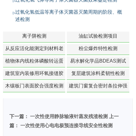
过氧化氢低温等离子体灭菌器灭菌周期的阶段、概
述检测
离子阱检测
油缸试验检测项目
从反应活化能测定到材料老
粉尘爆炸特性检测
化寿命预测的经典模型
植物体内线粒体磷酸转运蛋
易水解化学品BDEAS测试
白活性检测
建筑室内装修用环氧接缝胶
复层建筑涂料柔韧性检测
苯含量检测
木镶板门表面胶合强度检测
建筑门窗复合密封条拉伸强
度-硬质塑料材料检测
下一篇：
一次性使用静脉输液针蒸发残渣检测
上一
篇：
一次性使用心电电极预连接导线安全性检测