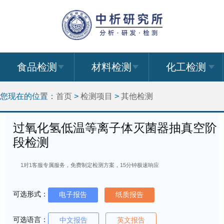
食品检测
材料检测
化工检测
您现在的位置：
首页
>
检测项目
>
其他检测
过氧化氢低温等离子体灭菌器抽真空阶
段检测
1对1客服专属服务，免费制定检测方案，15分钟极速响应
可选形式：
电子报告
纸质报告
可选语言：
中文报告
英文报告