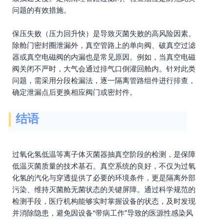
问题的有效措施。
保压失败（压力回升快）是导致灭菌失败的高风险因素。
除舱门密封圈泄漏外，真空管路上的单向阀、破真空过滤
器或真空电磁阀的内漏也是常见原因。例如，当真空电磁
阀关闭不严时，大气会通过排气口倒灌回舱内。针对此类
问题，需采用分段检漏法，逐一隔离管路组件进行排查，
确定泄漏点后更换相应阀门或密封件。
结语
过氧化氢低温等离子体灭菌器抽真空阶段的检测，是保障
低温灭菌质量的技术基石。真空系统的良好，不仅为过氧
化氢的汽化与穿透提供了必要的环境条件，更是隔离外部
污染、维持灭菌舱无菌状态的关键屏障。通过科学规范的
检测手段，医疗机构能够实时掌握设备的状态，及时发现
并消除隐患，避免因设备“带病工作”导致的医源性感染风