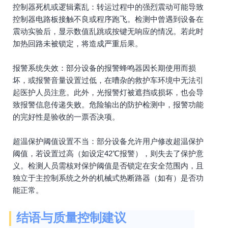
控制器死机或逻辑紊乱：转运过程中的强烈震动可能导致
控制器电路板接触不良或程序跑飞。检测中曾遇到设备在
震动实验后，显示数值乱跳或按键无响应的情况。若此时
加热回路未被锁定，将造成严重后果。
报警系统失效：部分设备的报警蜂鸣器因长期使用而损
坏，或报警音量设置过低，在嘈杂的救护车环境中无法引
起医护人员注意。此外，光报警灯被遮挡或损坏，也会导
致报警信息传递失败。危险输出的防护检测中，报警功能
的完好性是验收的一票否决项。
超温保护阈值设置不当：部分设备允许用户修改超温保护
阈值，若设置过高（如设定42℃报警），则失去了保护意
义。检测人员需核对保护阈值是否锁定在安全范围内，且
独立于主控制系统之外的机械式热断路器（如有）是否功
能正常。
结语与质量控制建议