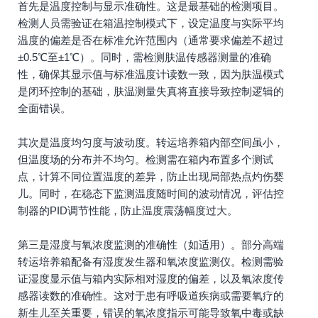
首先是温度控制与显示准确性。这是最基础的检测项目。
检测人员需验证在箱温控制模式下，设定温度与实际平均
温度的偏差是否在标准允许范围内（通常要求偏差不超过
±0.5℃至±1℃）。同时，需检测肤温传感器测量的准确
性，确保其显示值与标准温度计读数一致，因为肤温模式
是闭环控制的基础，肤温测量失真将直接导致控制逻辑的
全面错误。
其次是温度均匀度与波动度。转运培养箱内部空间虽小，
但温度场的分布并不均匀。检测需在箱内布置多个测试
点，计算不同位置温度的差异，防止出现局部热点灼伤婴
儿。同时，在稳态下监测温度随时间的波动情况，评估控
制器的PID调节性能，防止温度震荡幅度过大。
第三是湿度与氧浓度监测的准确性（如适用）。部分高端
转运培养箱配备有湿度发生器和氧浓度监测仪。检测需验
证湿度显示值与箱内实际相对湿度的偏差，以及氧浓度传
感器读数的准确性。这对于患有呼吸道疾病或需要氧疗的
新生儿至关重要，错误的氧浓度指示可能导致氧中毒或缺