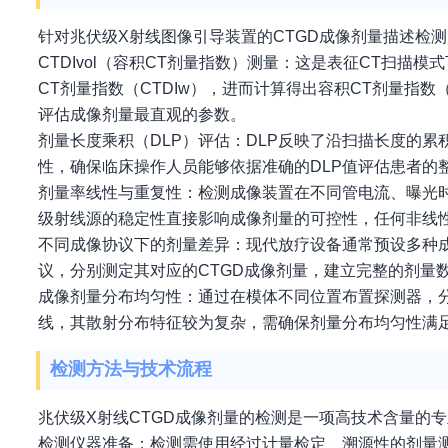
针对兆伏级X射线图像引导装置的CTGD成像剂量描述检
CTDIvol（容积CT剂量指数）测量：这是表征CT扫
CT剂量指数（CTDIw），进而计算得出容积CT剂量指数
评估成像剂量最直观的参数。
剂量长度乘积（DLP）评估：DLP反映了沿扫描长度的
性，确保临床操作人员能够依据准确的DLP值评估患者的
剂量率线性与重复性：检测成像装置在不同管电流、曝光
级射线源的稳定性直接影响成像剂量的可控性，任何非线
不同成像协议下的剂量差异：现代放疗设备通常预设多种
议，分别测定其对应的CTGD成像剂量，建立完整的剂量
成像剂量分布均匀性：通过在模体不同位置布置探测器，
线，其散射分布特征较为复杂，需确保剂量分布均匀性满
检测方法与技术流程
兆伏级X射线CTGD成像剂量的检测是一项高技术含量的
检测仪器准备：检测需使用经过计量检定、溯源性的剂量测