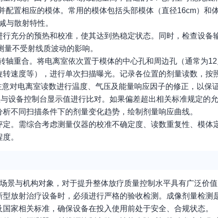
并配置相应的模体。常用的模体包括头部模体（直径16cm）和
衰减与散射特性。
进行充分的预热和校准，使其达到热稳定状态。同时，检查设备
测量不受射线质波动的影响。
转轴重合。将电离室依次置于模体的中心孔和周边孔（通常为12
旋转速度等），进行单次扫描曝光。记录各位置的剂量读数，按
像，需特别注意对电离室读数进行温度、气压及能量响应因子的修正，以
等数值与设备控制台显示值进行比对。如果偏差超出相关标准规定的
分析不同扫描条件下的剂量变化趋势，绘制剂量响应曲线。
评定。需综合考虑测量仪器的校准不确定度、读数重复性、模体
程度。
床场景与机构对象，对于提升整体放疗质量控制水平具有广泛价值
新型放射治疗设备时，必须进行严格的验收检测。成像剂量检测
及国家相关标准，确保设备在投入使用前处于安全、合规状态。