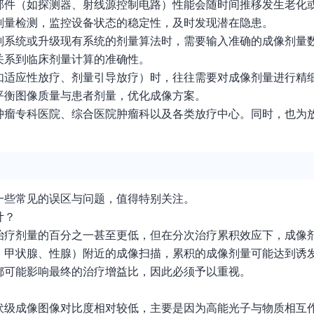
部件（如探测器、射线源控制电路）性能会随时间推移发生老化
剂量检测，监控设备状态的稳定性，及时发现潜在隐患。
划系统或升级现有系统的剂量算法时，需要输入准确的成像剂量
关系到临床剂量计算的准确性。
如适应性放疗、剂量引导放疗）时，往往需要对成像剂量进行精
平衡图像质量与患者剂量，优化成像方案。
肿瘤专科医院、综合医院肿瘤科以及各类放疗中心。同时，也为
一些常见的误区与问题，值得特别关注。
计？
治疗剂量的百分之一甚至更低，但在分次治疗累积效应下，成像
、甲状腺、性腺）附近的成像扫描，累积的成像剂量可能达到诱
都可能影响最终的治疗增益比，因此必须予以重视。
伏级成像图像对比度相对较低，主要是因为高能光子与物质相互