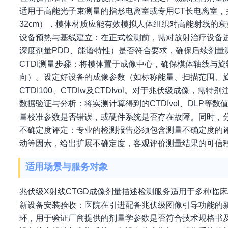
适用于高能光子束测量的指形电离室或专用CT长电离室，
32cm），模体材质应能有效模拟人体组织对高能射线的
设备预热与基线建立：在正式检测前，需对放射治疗设备
深度剂量PDD、能谱特性）是否符合要求，确保后续剂量
CTDI测量步骤：将模体置于成像中心，确保模体轴线与旋
向）。设定好设备的成像参数（如标称能量、扫描范围、
CTDI100、CTDIw及CTDIvol。对于兆伏级成
数据验证与分析：将实测计算得到的CTDIvol、DLP
量校准参数是否错误，或硬件系统是否存在故障。同时，
不确定度评定：专业的检测报告必须包含测量不确定度的
动等因素，给出扩展不确定度，客观评价测量结果的可信
适用场景与服务对象
兆伏级X射线CTGD成像剂量描述检测服务适用于多种临
新设备安装验收：医院在引进配备兆伏级图像引导功能的
环，用于验证厂商提供的剂量学参数是否符合技术规格书