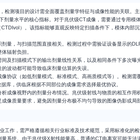
测，检测项目的设计需全面覆盖剂量学特征与成像性能的关联。
描模式下剂量水平的核心指标。对于兆伏级CT成像，需要通过专用模
（CTDIvol）。该指标能够直观反映特定扫描条件下，模体内部
累积剂量，与扫描范围直接相关。检测过程中需验证设备显示的DL
整体辐射负担。
时间及扫描模式下的输出剂量线性关系，以及相同条件下多次曝
性的波动都可能导致临床剂量估算的失误。
成像协议（如低剂量模式、标准模式、高画质模式等）。检测需
数据库，供临床根据不同部位的成像需求选择最优协议。
分析成像视野内的剂量分布情况。兆伏级射线与物质的相互作用
足成像质量要求，避免因剂量分布极不均匀导致的图像伪影或局
专业工作，需严格遵循相关行业标准及技术规范，采用标准化的
量系统。由于兆伏级X射线能量高，普通的CT电离室可能无法