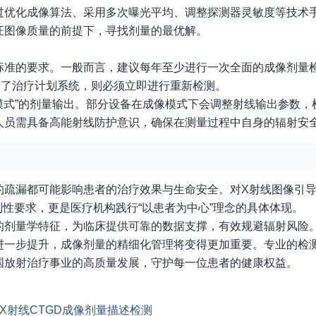
过优化成像算法、采用多次曝光平均、调整探测器灵敏度等技术
证图像质量的前提下，寻找剂量的最优解。
标准的要求。一般而言，建议每年至少进行一次全面的成像剂量
换了治疗计划系统，则必须立即进行重新检测。
像模式”的剂量输出。部分设备在成像模式下会调整射线输出参数
人员需具备高能射线防护意识，确保在测量过程中自身的辐射安
的疏漏都可能影响患者的治疗效果与生命安全。对X射线图像引
制性要求，更是医疗机构践行“以患者为中心”理念的具体体现。
的剂量学特征，为临床提供可靠的数据支撑，有效规避辐射风险
进一步提升，成像剂量的精细化管理将变得更加重要。专业的检
国放射治疗事业的高质量发展，守护每一位患者的健康权益。
X射线CTGD成像剂量描述检测