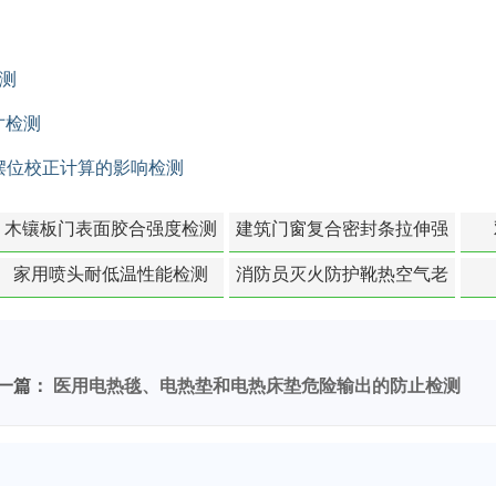
测
寸检测
T摆位校正计算的影响检测
木镶板门表面胶合强度检测
建筑门窗复合密封条拉伸强
度-硬质塑料材料检测
家用喷头耐低温性能检测
消防员灭火防护靴热空气老
化扯断强度降低检测
一篇：
医用电热毯、电热垫和电热床垫危险输出的防止检测