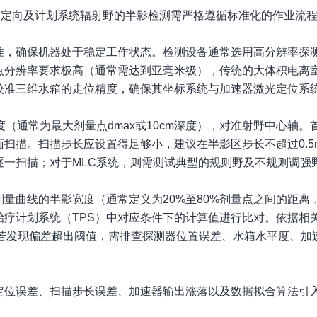
体定向及计划系统辐射野的半影检测需严格遵循标准化的作业流
准，确保机器处于稳定工作状态。检测设备通常选用高分辨率探
点分辨率要求极高（通常需达到亚毫米级），传统的大体积电离
校准三维水箱的走位精度，确保其坐标系统与加速器激光定位系
（通常为最大剂量点dmax或10cm深度），对准射野中心轴。
扫描。扫描步长应设置得足够小，建议在半影区步长不超过0.5
一扫描；对于MLC系统，则需测试典型的规则野及不规则调强
量曲线的半影宽度（通常定义为20%至80%剂量点之间的距离
治疗计划系统（TPS）中对应条件下的计算值进行比对。依据相
。若发现偏差超出阈值，需排查探测器位置误差、水箱水平度、加
定位误差、扫描步长误差、加速器输出涨落以及数据拟合算法引