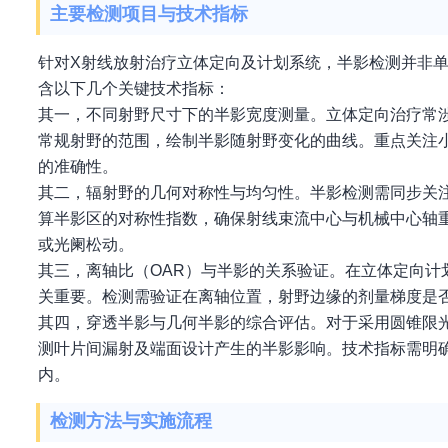
主要检测项目与技术指标
针对X射线放射治疗立体定向及计划系统，半影检测并非
含以下几个关键技术指标：
其一，不同射野尺寸下的半影宽度测量。立体定向治疗常涉及
常规射野的范围，绘制半影随射野变化的曲线。重点关注小
的准确性。
其二，辐射野的几何对称性与均匀性。半影检测需同步关
算半影区的对称性指数，确保射线束流中心与机械中心轴
或光阑松动。
其三，离轴比（OAR）与半影的关系验证。在立体定向
关重要。检测需验证在离轴位置，射野边缘的剂量梯度是
其四，穿透半影与几何半影的综合评估。对于采用圆锥限
测叶片间漏射及端面设计产生的半影影响。技术指标需明
内。
检测方法与实施流程