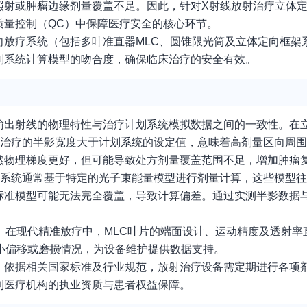
照射或肿瘤边缘剂量覆盖不足。因此，针对X射线放射治疗立体
质量控制（QC）中保障医疗安全的核心环节。
向放疗系统（包括多叶准直器MLC、圆锥限光筒及立体定向框架
划系统计算模型的吻合度，确保临床治疗的安全有效。
输出射线的物理特性与治疗计划系统模拟数据之间的一致性。在
际治疗的半影宽度大于计划系统的设定值，意味着高剂量区向周
然物理梯度更好，但可能导致处方剂量覆盖范围不足，增加肿瘤
划系统通常基于特定的光子束能量模型进行剂量计算，这些模型
准模型可能无法完全覆盖，导致计算偏差。通过实测半影数据与
。在现代精准放疗中，MLC叶片的端面设计、运动精度及透射率
小偏移或磨损情况，为设备维护提供数据支持。
。依据相关国家标准及行业规范，放射治疗设备需定期进行各项
到医疗机构的执业资质与患者权益保障。