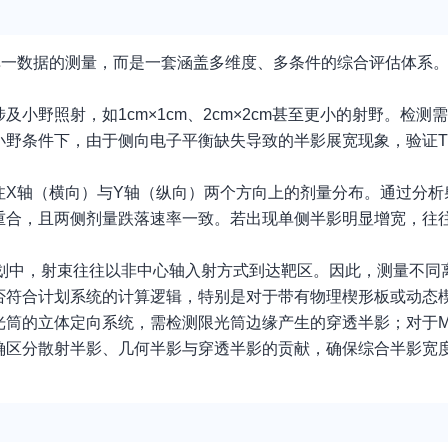
单一数据的测量，而是一套涵盖多维度、多条件的综合评估体系
小野照射，如1cm×1cm、2cm×2cm甚至更小的射野。检测
野条件下，由于侧向电子平衡缺失导致的半影展宽现象，验证T
注X轴（横向）与Y轴（纵向）两个方向上的剂量分布。通过分析
重合，且两侧剂量跌落速率一致。若出现单侧半影明显增宽，往
计划中，射束往往以非中心轴入射方式到达靶区。因此，测量不同
否符合计划系统的计算逻辑，特别是对于带有物理楔形板或动态
光筒的立体定向系统，需检测限光筒边缘产生的穿透半影；对于M
确区分散射半影、几何半影与穿透半影的贡献，确保综合半影宽