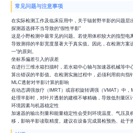
常见问题与注意事项
在实际检测工作及临床应用中，关于辐射野半影的问题层
探测器选择不当导致的“假性半影”
这是小野检测中最常见的问题。若使用体积较大的指型电
导致测得的半影宽度显著大于真实值。因此，在检测方案
一”的原则。
坐标系偏差引入的误差
在进行三维水箱扫描时，若水箱中心轴与加速器机械等中
算出错误的半影值。在检测实施过程中，必须利用前向指
MLC透射对半影计算的影响
在动态调强放疗（IMRT）或容积旋转调强（VMAT）中
处理半影时，对叶片透射的建模不够精确，导致低剂量区计
环境因素与机器稳定性
加速器的输出剂量和能量稳定性会受到环境温度、气压及
移，影响半影读取精度。建议在设备完成晨检预热、处于