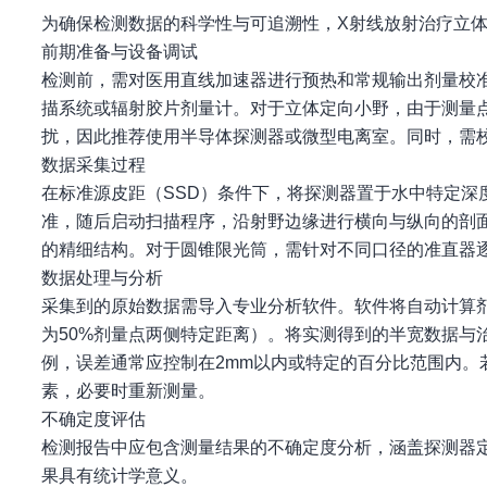
为确保检测数据的科学性与可追溯性，X射线放射治疗立
前期准备与设备调试
检测前，需对医用直线加速器进行预热和常规输出剂量校
描系统或辐射胶片剂量计。对于立体定向小野，由于测量
扰，因此推荐使用半导体探测器或微型电离室。同时，需
数据采集过程
在标准源皮距（SSD）条件下，将探测器置于水中特定深度
准，随后启动扫描程序，沿射野边缘进行横向与纵向的剖面
的精细结构。对于圆锥限光筒，需针对不同口径的准直器逐
数据处理与分析
采集到的原始数据需导入专业分析软件。软件将自动计算剂
为50%剂量点两侧特定距离）。将实测得到的半宽数据与
例，误差通常应控制在2mm以内或特定的百分比范围内
素，必要时重新测量。
不确定度评估
检测报告中应包含测量结果的不确定度分析，涵盖探测器
果具有统计学意义。