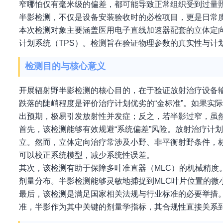
窄哪怕仅有毫米级的偏差，都可能导致正常组织受到过量
半影检测，不仅是设备安装验收时的必检项目，更是日常
本次检测对象主要涵盖医用电子直线加速器配套的立体定
计划系统（TPS）。检测旨在验证物理参数的真实性与计
检测目的与核心意义
开展辐射野半影检测的核心目的，在于验证放射治疗设备
跌落的陡峭程度是评价治疗计划优劣的“金标准”。如果实
出预期，极易引发放射性并发症；反之，若半影过窄，虽
首先，该检测能够有效规避“系统偏差”风险。放射治疗计
立。然而，立体定向治疗常涉及小野、非平衡射野条件，标
可以校正系统模型，减少系统性误差。
其次，该检测有助于保障多叶准直器（MLC）的机械精度
剂量分布。半影检测能够灵敏地捕捉到MLC叶片位置的微
最后，该检测是满足国家相关法规与行业标准的必要举措
准，半影作为其中关键的剂量学指标，其合规性直接关系