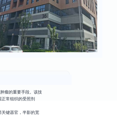
积肿瘤的重要手段。该技
围正常组织的受照剂
邻关键器官，半影的宽