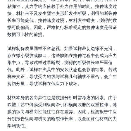
粘弹性，其力学响应依赖于外力作用的时间。拉伸速度过
快，材料来不及发生塑性变形即发生断裂，测得的断裂伸
长率可能偏低；拉伸速度过慢，材料发生蠕变，测得的数
据可能偏高。因此，严格执行标准规定的拉伸速度是保证
数据可比性的前提。
试样制备质量同样不容忽视。如果试样裁切边缘不光滑，
存在微小裂纹或缺口，这些缺陷在拉伸过程中会成为应力
集中点，导致试样过早断裂，测得的断裂伸长率严重偏
低。此外，试样在夹具中的安装状态也会影响结果。若试
样未夹正，导致受力轴线与试样几何轴线不重合，会产生
剪切分量，导致试样在低应力下破坏。
材料本身的各向异性也是数据分析时需考虑的因素。由于
吹塑工艺中薄膜受到纵向牵引和横向吹胀的双重拉伸，薄
膜的纵向与横向性能往往存在差异。因此，检测报告中应
分别报告纵向与横向的断裂伸长率，以全面评估材料的力
学均衡性。