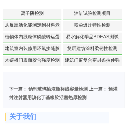
离子阱检测
油缸试验检测项目
从反应活化能测定到材料老
粉尘爆炸特性检测
化寿命预测的经典模型
植物体内线粒体磷酸转运蛋
易水解化学品BDEAS测试
白活性检测
建筑室内装修用环氧接缝胶
复层建筑涂料柔韧性检测
苯含量检测
木镶板门表面胶合强度检测
建筑门窗复合密封条拉伸强
度-硬质塑料材料检测
下一篇：
钠钙玻璃输液瓶标线容量检测
上一篇：
预灌
封注射器用溴化丁基橡胶活塞热原检测
关于我们