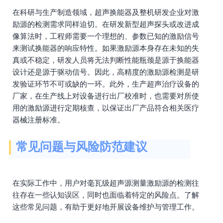
在科研与生产制造领域，超声换能器及整机研发企业对激
励源的检测需求同样迫切。在研发新型超声探头或改进成
像算法时，工程师需要一个理想的、参数已知的激励信号
来测试换能器的响应特性。如果激励源本身存在未知的失
真或不稳定，研发人员将无法判断性能瓶颈是源于换能器
设计还是源于驱动信号。因此，高精度的激励源检测是研
发验证环节不可或缺的一环。此外，生产超声治疗设备的
厂家，在生产线上对设备进行出厂校准时，也需要对所使
用的激励源进行定期核查，以保证出厂产品符合相关医疗
器械注册标准。
常见问题与风险防范建议
在实际工作中，用户对毫瓦级超声源测量激励源的检测往
往存在一些认知误区，同时也面临着特定的风险点。了解
这些常见问题，有助于更好地开展设备维护与管理工作。