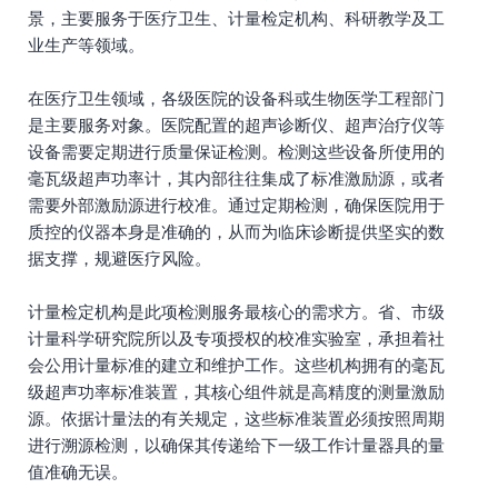
景，主要服务于医疗卫生、计量检定机构、科研教学及工
业生产等领域。
在医疗卫生领域，各级医院的设备科或生物医学工程部门
是主要服务对象。医院配置的超声诊断仪、超声治疗仪等
设备需要定期进行质量保证检测。检测这些设备所使用的
毫瓦级超声功率计，其内部往往集成了标准激励源，或者
需要外部激励源进行校准。通过定期检测，确保医院用于
质控的仪器本身是准确的，从而为临床诊断提供坚实的数
据支撑，规避医疗风险。
计量检定机构是此项检测服务最核心的需求方。省、市级
计量科学研究院所以及专项授权的校准实验室，承担着社
会公用计量标准的建立和维护工作。这些机构拥有的毫瓦
级超声功率标准装置，其核心组件就是高精度的测量激励
源。依据计量法的有关规定，这些标准装置必须按照周期
进行溯源检测，以确保其传递给下一级工作计量器具的量
值准确无误。