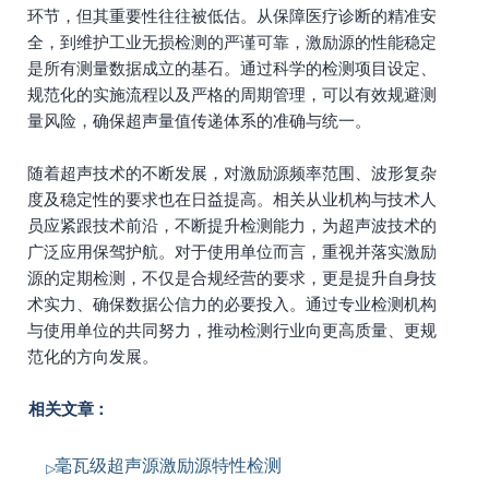
环节，但其重要性往往被低估。从保障医疗诊断的精准安
全，到维护工业无损检测的严谨可靠，激励源的性能稳定
是所有测量数据成立的基石。通过科学的检测项目设定、
规范化的实施流程以及严格的周期管理，可以有效规避测
量风险，确保超声量值传递体系的准确与统一。
随着超声技术的不断发展，对激励源频率范围、波形复杂
度及稳定性的要求也在日益提高。相关从业机构与技术人
员应紧跟技术前沿，不断提升检测能力，为超声波技术的
广泛应用保驾护航。对于使用单位而言，重视并落实激励
源的定期检测，不仅是合规经营的要求，更是提升自身技
术实力、确保数据公信力的必要投入。通过专业检测机构
与使用单位的共同努力，推动检测行业向更高质量、更规
范化的方向发展。
相关文章：
毫瓦级超声源激励源特性检测