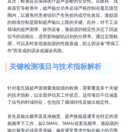
其次，检测旨在保障医疗超声诊断的安全性。在眼科、浅
表器官等检查中，超声输出功率必须严格控制在毫瓦级范
围内，以避免对患者组织产生热损伤或空化效应。激励源
的精准控制是限制超声输出上限的关键。此外，对于工业
领域的超声测厚、探伤设备，激励源的稳定性决定了回波
信号的信噪比，进而影响缺陷识别的分辨率。通过定期检
测，可以及时发现激励源的性能衰减，防止因设备“带病工
作”而造成的误诊或漏诊风险。
关键检测项目与技术指标解析
针对毫瓦级超声源测量激励源的检测，需要覆盖多个关键
的技术指标，以全面评估其工作状态。这些项目不仅涵盖
了信号的时域特征，也包括了频域特性及输出稳定性。
首先是输出频率及其准确度。超声换能器通常在特定的谐
振频率下工作，如2.5MHz、5MHz或更高频率。激励源的
输出频率必须高度准确，偏差通常要求控制在极小的范围