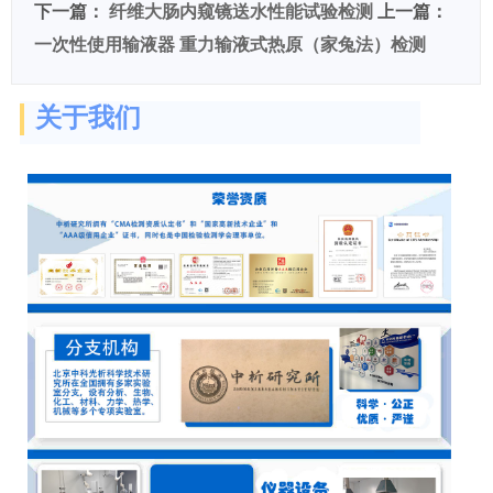
下一篇：
纤维大肠内窥镜送水性能试验检测
上一篇：
一次性使用输液器 重力输液式热原（家兔法）检测
关于我们