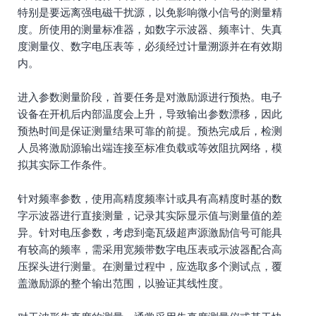
特别是要远离强电磁干扰源，以免影响微小信号的测量精
度。所使用的测量标准器，如数字示波器、频率计、失真
度测量仪、数字电压表等，必须经过计量溯源并在有效期
内。
进入参数测量阶段，首要任务是对激励源进行预热。电子
设备在开机后内部温度会上升，导致输出参数漂移，因此
预热时间是保证测量结果可靠的前提。预热完成后，检测
人员将激励源输出端连接至标准负载或等效阻抗网络，模
拟其实际工作条件。
针对频率参数，使用高精度频率计或具有高精度时基的数
字示波器进行直接测量，记录其实际显示值与测量值的差
异。针对电压参数，考虑到毫瓦级超声源激励信号可能具
有较高的频率，需采用宽频带数字电压表或示波器配合高
压探头进行测量。在测量过程中，应选取多个测试点，覆
盖激励源的整个输出范围，以验证其线性度。