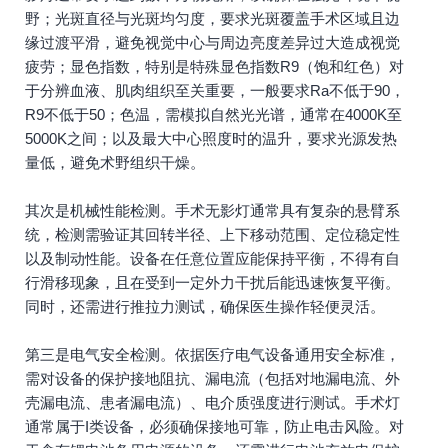
野；光斑直径与光斑均匀度，要求光斑覆盖手术区域且边
缘过渡平滑，避免视觉中心与周边亮度差异过大造成视觉
疲劳；显色指数，特别是特殊显色指数R9（饱和红色）对
于分辨血液、肌肉组织至关重要，一般要求Ra不低于90，
R9不低于50；色温，需模拟自然光光谱，通常在4000K至
5000K之间；以及最大中心照度时的温升，要求光源发热
量低，避免术野组织干燥。
其次是机械性能检测。手术无影灯通常具有复杂的悬臂系
统，检测需验证其回转半径、上下移动范围、定位稳定性
以及制动性能。设备在任意位置应能保持平衡，不得有自
行滑移现象，且在受到一定外力干扰后能迅速恢复平衡。
同时，还需进行推拉力测试，确保医生操作轻便灵活。
第三是电气安全检测。依据医疗电气设备通用安全标准，
需对设备的保护接地阻抗、漏电流（包括对地漏电流、外
壳漏电流、患者漏电流）、电介质强度进行测试。手术灯
通常属于I类设备，必须确保接地可靠，防止电击风险。对