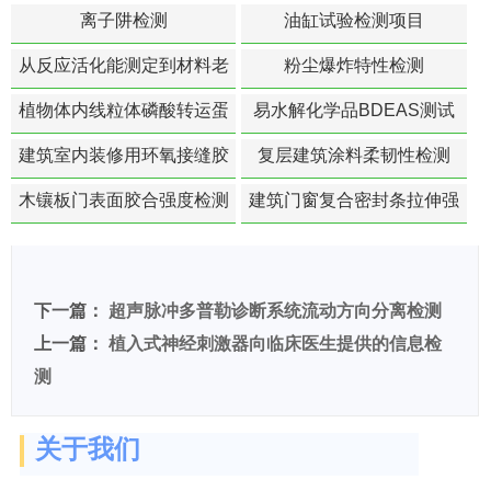
离子阱检测
油缸试验检测项目
从反应活化能测定到材料老
粉尘爆炸特性检测
化寿命预测的经典模型
植物体内线粒体磷酸转运蛋
易水解化学品BDEAS测试
白活性检测
建筑室内装修用环氧接缝胶
复层建筑涂料柔韧性检测
苯含量检测
木镶板门表面胶合强度检测
建筑门窗复合密封条拉伸强
度-硬质塑料材料检测
下一篇：
超声脉冲多普勒诊断系统流动方向分离检测
上一篇：
植入式神经刺激器向临床医生提供的信息检
测
关于我们