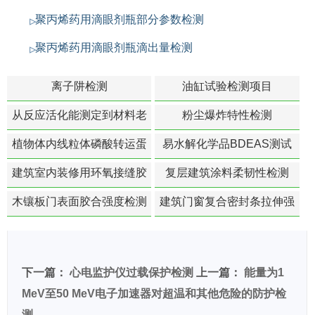
聚丙烯药用滴眼剂瓶部分参数检测
聚丙烯药用滴眼剂瓶滴出量检测
离子阱检测
油缸试验检测项目
从反应活化能测定到材料老
粉尘爆炸特性检测
化寿命预测的经典模型
植物体内线粒体磷酸转运蛋
易水解化学品BDEAS测试
白活性检测
建筑室内装修用环氧接缝胶
复层建筑涂料柔韧性检测
苯含量检测
木镶板门表面胶合强度检测
建筑门窗复合密封条拉伸强
度-硬质塑料材料检测
下一篇：
心电监护仪过载保护检测
上一篇：
能量为1
MeV至50 MeV电子加速器对超温和其他危险的防护检
测