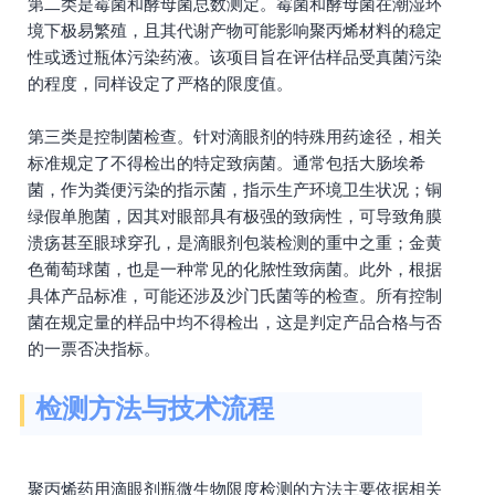
第二类是霉菌和酵母菌总数测定。霉菌和酵母菌在潮湿环
境下极易繁殖，且其代谢产物可能影响聚丙烯材料的稳定
性或透过瓶体污染药液。该项目旨在评估样品受真菌污染
的程度，同样设定了严格的限度值。
第三类是控制菌检查。针对滴眼剂的特殊用药途径，相关
标准规定了不得检出的特定致病菌。通常包括大肠埃希
菌，作为粪便污染的指示菌，指示生产环境卫生状况；铜
绿假单胞菌，因其对眼部具有极强的致病性，可导致角膜
溃疡甚至眼球穿孔，是滴眼剂包装检测的重中之重；金黄
色葡萄球菌，也是一种常见的化脓性致病菌。此外，根据
具体产品标准，可能还涉及沙门氏菌等的检查。所有控制
菌在规定量的样品中均不得检出，这是判定产品合格与否
的一票否决指标。
检测方法与技术流程
聚丙烯药用滴眼剂瓶微生物限度检测的方法主要依据相关