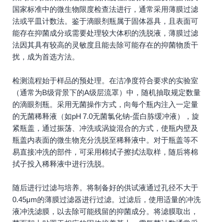
国家标准中的微生物限度检查法进行，通常采用薄膜过滤
法或平皿计数法。鉴于滴眼剂瓶属于固体器具，且表面可
能存在抑菌成分或需要处理较大体积的洗脱液，薄膜过滤
法因其具有较高的灵敏度且能去除可能存在的抑菌物质干
扰，成为首选方法。
检测流程始于样品的预处理。在洁净度符合要求的实验室
（通常为B级背景下的A级层流罩）中，随机抽取规定数量
的滴眼剂瓶。采用无菌操作方式，向每个瓶内注入一定量
的无菌稀释液（如pH 7.0无菌氯化钠-蛋白胨缓冲液），旋
紧瓶盖，通过振荡、冲洗或涡旋混合的方式，使瓶内壁及
瓶盖内表面的微生物充分洗脱至稀释液中。对于瓶盖等不
易直接冲洗的部件，可采用棉拭子擦拭法取样，随后将棉
拭子投入稀释液中进行洗脱。
随后进行过滤与培养。将制备好的供试液通过孔径不大于
0.45μm的薄膜过滤器进行过滤。过滤后，使用适量的冲洗
液冲洗滤膜，以去除可能残留的抑菌成分。将滤膜取出，