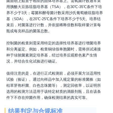
菌面朝上贴置于相应的固体培养基上。需氧菌计数通常采
用胰酪大豆胨琼脂培养基（TSA），在30℃-35℃条件下培
养不少于3天；霉菌和酵母菌计数采用沙氏葡萄糖琼脂培养
基（SDA），在20℃-25℃条件下培养不少于5天。培养结
束后，对菌落进行计数，并依据稀释倍数和取样量计算每
瓶或每克样品的菌落总数。
控制菌的检查则需采用特定的选择性培养基进行增菌培养
和分离鉴定。例如，检查铜绿假单胞菌时，需将供试液接
种于绿脓菌素测定培养基，经过培养后观察色素产生情
况，并结合生化试验进行确证。
值得注意的是，在进行正式检测前，必须开展方法适用性
试验（验证）。通过向样品中加入规定量的标准菌株（如
枯草芽孢杆菌、白色念珠菌等），测定回收率，以证明所
选用的检测方法适用于该特定材质的滴眼剂瓶，且在该条
件下不存在抑菌作用，确保检测结果的真实可靠。
结果判定与合规标准