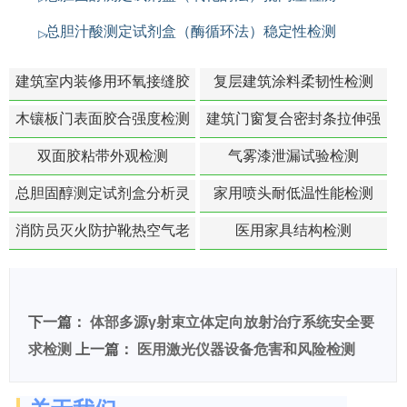
总胆汁酸测定试剂盒（酶循环法）稳定性检测
建筑室内装修用环氧接缝胶
复层建筑涂料柔韧性检测
苯含量检测
木镶板门表面胶合强度检测
建筑门窗复合密封条拉伸强
度-硬质塑料材料检测
双面胶粘带外观检测
气雾漆泄漏试验检测
总胆固醇测定试剂盒分析灵
家用喷头耐低温性能检测
敏度检测
消防员灭火防护靴热空气老
医用家具结构检测
化扯断强度降低检测
下一篇：
体部多源γ射束立体定向放射治疗系统安全要
求检测
上一篇：
医用激光仪器设备危害和风险检测