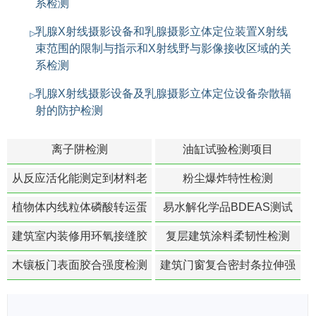
系检测
乳腺X射线摄影设备和乳腺摄影立体定位装置X射线
束范围的限制与指示和X射线野与影像接收区域的关
系检测
乳腺X射线摄影设备及乳腺摄影立体定位设备杂散辐
射的防护检测
离子阱检测
油缸试验检测项目
从反应活化能测定到材料老
粉尘爆炸特性检测
化寿命预测的经典模型
植物体内线粒体磷酸转运蛋
易水解化学品BDEAS测试
白活性检测
建筑室内装修用环氧接缝胶
复层建筑涂料柔韧性检测
苯含量检测
木镶板门表面胶合强度检测
建筑门窗复合密封条拉伸强
度-硬质塑料材料检测