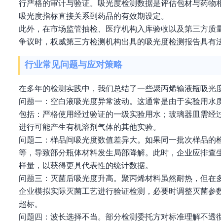
行严格的审计与验证。吸光度检测数据是评估包材与药物
吸光度指标直接关系到药品的有效期设定。
此外，在市场监管抽检、医疗机构入库验收以及第三方质
争议时，权威第三方检测机构出具的吸光度检测报告具有
行业常见问题与应对策略
在多年的检测实践中，我们总结了一些聚丙烯输液瓶吸光
问题一：空白液吸光度异常波动。这通常是由于实验用水
包括：严格使用经过验证的一级实验用水；玻璃器皿需经
进行可能产生有机溶剂气体的其他实验。
问题二：样品间吸光度数值差异大。如果同一批次样品的
等，导致部分瓶体材料发生局部降解。此时，企业应排查
样量，以获得更具代表性的统计数据。
问题三：灭菌后吸光度升高。聚丙烯材料虽然耐热，但在
企业模拟实际灭菌工艺进行验证检测，必要时调整灭菌参
超标。
问题四：波长选择不当。部分检测委托方对标准理解不透