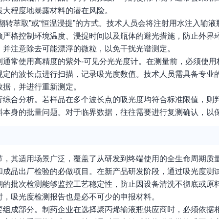
最大程度地暴露材料的潜在风险。
翻转萃取”或“恒温浸提”的方式。技术人员会将注射用水注入输
须严格控制环境温度、浸提时间以及瓶体的避光措施，防止外界
，并注意除去可能漂浮的微粒，以免干扰光谱测定。
测通常使用高精度的紫外-可见分光光度计。在测量前，必须使用
规定的波长点进行扫描，记录吸光度数值。技术人员需具备专业
数据，并进行重新测定。
行综合分析。若样品在多个波长点的吸光度均符合标准限值，则
料本身的批量问题。对于临界数据，往往需要进行复测确认，以
节，其适用场景广泛，覆盖了从研发到终端使用的全生命周期质
和成品出厂检验的必做项目。在新产品研发阶段，通过吸光度测
期的批次检测能够监控工艺稳定性，防止因设备清洗不彻底或原
时，吸光度检测报告也是必不可少的申报材料。
要组成部分。制药企业在选择聚丙烯输液瓶供应商时，必须依据