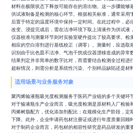
材料在极限状态下释放可能存在的溶出物。这一步骤能够
供试液制备是检测的核心环节。根据相关标准，通常采用“
后置于特定的温度环境中保持一定时间。在此过程中，必
改变。浸提完成后，需在洁净环境下取上清液作为供试液
仪器校准与测量环节则对实验室硬件提出了较高要求。检
相应的空白溶剂进行基线校正（调零）。测量时，应选取
识别由于比色皿不洁净、气泡干扰或仪器漂移造成的异常
结果判定并非简单的数字比对，而需要结合检测全过程进
超标情况，则需分析是系统性污染、个别样品缺陷还是材
适用场景与业务服务对象
聚丙烯输液瓶吸光度检测服务于医药产业链的多个关键环
对于输液瓶生产企业而言，吸光度检测是原材料入厂检验
丙烯树脂配方，优化添加剂配比；在规模化生产阶段，定
下降。此外，企业申请药包材注册证或进行年度质量回顾
对于制药企业而言，药包材的相容性研究是药品研发的重