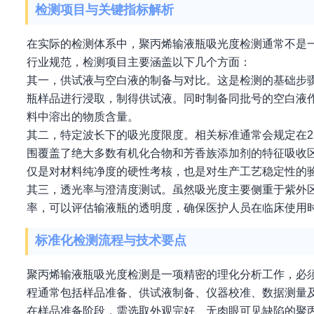
检测项目与关键指标解析
在实际的检测体系中，聚丙烯输液瓶吸光度检测通常不是
行业规范，检测项目主要涵盖以下几个方面：
其一，供试液与空白液的制备与对比。这是检测的基础步
瓶样品进行浸取，制得供试液。同时制备同批号的空白液
料中溶出的物质含量。
其二，特定波长下的吸光度限度。相关标准通常会规定在22
围覆盖了绝大多数有机化合物和芳香族添加剂的特征吸收区。
仅是对材料纯净度的硬性考核，也是对生产工艺稳定性的
其三，透光率与澄清度测试。虽然吸光度主要侧重于紫外区，
率，可以评估输液瓶的透明度，确保医护人员在临床使用
标准化检测流程与技术要点
聚丙烯输液瓶吸光度检测是一项精密的理化分析工作，必
程通常包括样品准备、供试液制备、仪器校准、数据测量
在样品准备阶段，需选取外观完好、无肉眼可见缺陷的聚