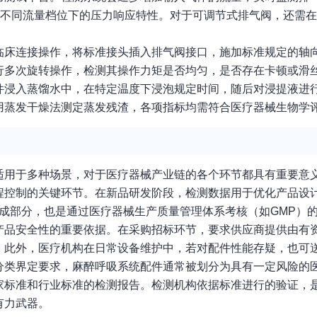
在不同流量档位下的压力响应特性。对于可调节式排气阀，还需
临床连接操作，将标准接头插入排气阀接口，施加标准规定的轴
行多次旋转操作，检测其操作力矩是否均匀，是否存在卡顿或滑
件浸入蒸馏水中，在特定温度下浸泡规定时间，随后对浸提液进
用蒸发干燥法测定蒸发残渣，各项指标均需符合医疗器械生物学
适用于多种场景，对于医疗器械产业链的各个环节都具有重要意
程控制的关键环节。在新品研发阶段，检测数据用于优化产品设
成部分，也是通过医疗器械生产质量管理体系考核（如GMP）
产品安全性的重要依据。在采购招标环节，要求供应商提供由有
。此外，医疗机构在日常设备维护中，若对配件性能存疑，也可
分类界定要求，麻醉呼吸系统配件通常被划分为具有一定风险的
家标准和行业标准的检测报告。检测机构依据标准进行的验证，
有力武器。