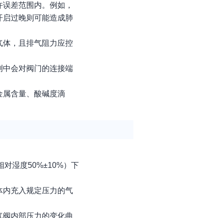
许误差范围内。例如，
，开启过晚则可能造成肺
气体，且排气阻力应控
测中会对阀门的连接端
。
金属含量、酸碱度滴
湿度50%±10%）下
。
体内充入规定压力的气
气阀内部压力的变化曲