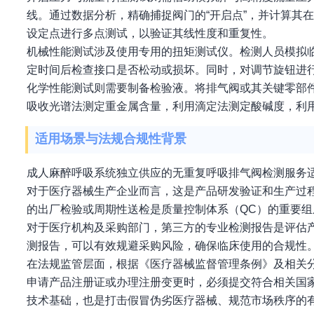
线。通过数据分析，精确捕捉阀门的“开启点”，并计算其
设定点进行多点测试，以验证其线性度和重复性。
机械性能测试涉及使用专用的扭矩测试仪。检测人员模拟
定时间后检查接口是否松动或损坏。同时，对调节旋钮进
化学性能测试则需要制备检验液。将排气阀或其关键零部
吸收光谱法测定重金属含量，利用滴定法测定酸碱度，利
适用场景与法规合规性背景
成人麻醉呼吸系统独立供应的无重复呼吸排气阀检测服务
对于医疗器械生产企业而言，这是产品研发验证和生产过
的出厂检验或周期性送检是质量控制体系（QC）的重要组
对于医疗机构及采购部门，第三方的专业检测报告是评估
测报告，可以有效规避采购风险，确保临床使用的合规性
在法规监管层面，根据《医疗器械监督管理条例》及相关
申请产品注册证或办理注册变更时，必须提交符合相关国
技术基础，也是打击假冒伪劣医疗器械、规范市场秩序的