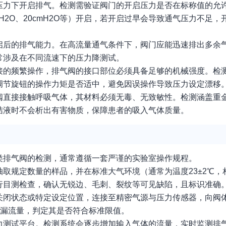
压力下开启排气。检测需验证阀门的开启压力是否在标称值的允
H2O、20cmH2O等）开启，若开启过早会导致通气压力不足
启后的排气能力。在高流量通气条件下，阀门应能迅速排出多余
常涉及在不同流速下的压力降测试。
接的频繁操作，排气阀的接口部位必须具备足够的机械强度。检
调节旋钮的操作力矩是否适中，避免因误操作导致压力设定漂移
阀直接接触呼吸气体，其材料必须无毒、无致敏性。检测涵盖重
结液时不会析出有害物质，保障患者的吸入气体质量。
类排气阀的检测，通常遵循一套严谨的实验室操作规程。
规定数量的样品，并在标准大气环境（通常为温度23±2℃，相对
行目测检查，确认无锐边、毛刺、裂纹等可见缺陷，且标识准确
关闭状态或特定设定位置，连接至精密气源与压力传感器，向阀
量泄漏流量，判定其是否符合标准限值。
力测试平台。检测系统会逐步增加输入气体的流量，实时监测排