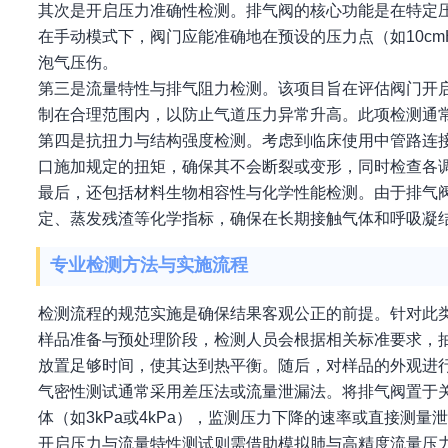
其次是开启压力准确性检测。排气阀的核心功能是在特定
在手动模式下，阀门应能准确地在预设的压力点（如10cm
泡气压伤。
第三是流量特性与排气阻力检测。该项目旨在评估阀门开
制在合理范围内，以防止气道压力异常升高。此项检测通
第四是抗扭力与结构强度检测。考虑到临床使用中管路连
口施加规定的扭矩，确保其不会断裂或变形，同时检查各
最后，还包括材料生物相容性与化学性能检测。由于排气
定、蒸发残渣等化学指标，确保在长期接触气体和呼吸凝
专业检测方法与实施流程
检测流程的规范实施是确保结果客观公正的前提。针对此
样品准备与预处理阶段，检测人员会根据相关标准要求，抽取
放置足够时间，使其达到热平衡。随后，对样品的外观进
气密性测试通常采用差压法或流量泄漏法。将排气阀置于
体（如3kPa或4kPa），监测压力下降的速率或直接测
开启压力与流量特性测试则需借助模拟肺与高精度流量压