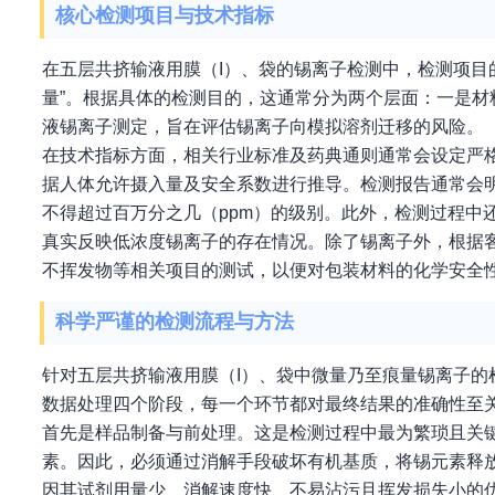
核心检测项目与技术指标
在五层共挤输液用膜（I）、袋的锡离子检测中，检测项目
量”。根据具体的检测目的，这通常分为两个层面：一是
液锡离子测定，旨在评估锡离子向模拟溶剂迁移的风险。
在技术指标方面，相关行业标准及药典通则通常会设定严
据人体允许摄入量及安全系数进行推导。检测报告通常会
不得超过百万分之几（ppm）的级别。此外，检测过程中
真实反映低浓度锡离子的存在情况。除了锡离子外，根据
不挥发物等相关项目的测试，以便对包装材料的化学安全
科学严谨的检测流程与方法
针对五层共挤输液用膜（I）、袋中微量乃至痕量锡离子
数据处理四个阶段，每一个环节都对最终结果的准确性至
首先是样品制备与前处理。这是检测过程中最为繁琐且关
素。因此，必须通过消解手段破坏有机基质，将锡元素释
因其试剂用量少、消解速度快、不易沾污且挥发损失小的