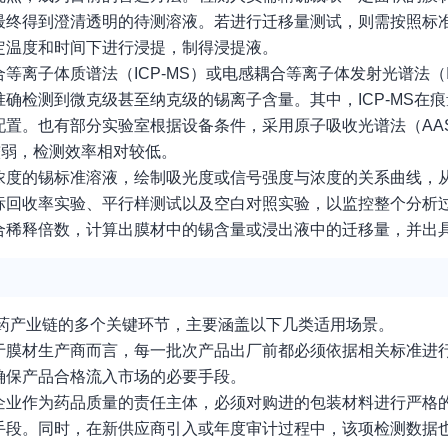
最终得到澄清透明的待测溶液。若进行迁移量测试，则需按照标
定温度和时间下进行浸提，制得浸提液。
离子体质谱法（ICP-MS）或电感耦合等离子体发射光谱法（IC
确检测到微克级甚至纳克级的锡离子含量。其中，ICP-MS在
置。也有部分实验室根据设备条件，采用原子吸收光谱法（AA
较弱，检测效率相对较低。
浓度的锡标准溶液，绘制吸光度或信号强度与浓度的关系曲线，
标回收率实验、平行样测试以及空白对照实验，以监控整个分析
合稀释倍数，计算出膜材中的锡含量或浸出液中的迁移量，并出
药产业链的多个关键环节，主要涵盖以下几类适用场景。
于膜材生产商而言，每一批次产品出厂前都必须依据相关标准进
确保产品合格流入市场的必要手段。
企业作为药品质量的责任主体，必须对购进的包装材料进行严格
手段。同时，在新供应商引入或年度审计过程中，该项检测数据