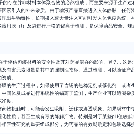
离子的存在并非材料本体聚合物的必然组成，而主要来源于生产过
等因素引入的外来杂质。由于输液产品直接进入人体静脉，任何
表现出生物毒性，长期摄入或大量注入可能引发人体免疫系统、
输液用膜（I）及袋进行严格的锡离子检测，是保障药品安全、规
的在于评估包装材料的安全性及其对药品潜在的影响。首先，这是
属及有害元素限量是其中的强制性指标。通过检测，可以验证产
的资质。
挤膜的生产过程中，如果使用了含锡的热稳定剂或催化剂，或者
、中间体及成品进行系统性的锡离子监测，生产企业可以追溯杂
纯净度。
与药物接触时，可能会发生吸附、迁移或渗透现象。如果膜材中
理化性质，甚至生成有毒的降解产物。特别是对于某些pH值较低
料相容性研究的重要组成部分，为药品的有效期确定和包装选择