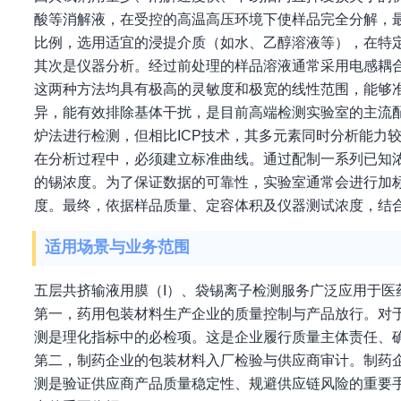
酸等消解液，在受控的高温高压环境下使样品完全分解，
比例，选用适宜的浸提介质（如水、乙醇溶液等），在特
其次是仪器分析。经过前处理的样品溶液通常采用电感耦合等
这两种方法均具有极高的灵敏度和极宽的线性范围，能够准
异，能有效排除基体干扰，是目前高端检测实验室的主流配
炉法进行检测，但相比ICP技术，其多元素同时分析能力
在分析过程中，必须建立标准曲线。通过配制一系列已知
的锡浓度。为了保证数据的可靠性，实验室通常会进行加
度。最终，依据样品质量、定容体积及仪器测试浓度，结
适用场景与业务范围
五层共挤输液用膜（I）、袋锡离子检测服务广泛应用于医
第一，药用包装材料生产企业的质量控制与产品放行。对
测是理化指标中的必检项。这是企业履行质量主体责任、
第二，制药企业的包装材料入厂检验与供应商审计。制药
测是验证供应商产品质量稳定性、规避供应链风险的重要