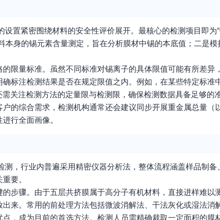
的设置紧密围绕材料的安全性评价展开。最核心的检测项目即为“锡
材料本身的锡元素含量测定，旨在分析膜材中锡的本底值；二是模
格的限量标准。虽然不同标准对锡离子的具体限值可能有所差异
明确标注检测结果是否在规定限值之内。例如，在某些特定标准
还需关注检测方法的定量限与检测限，确保检测数据具备足够的
客户的综合需求，检测机构通常还会建议同步开展重金属总量（以
性进行全面画像。
的检测，行业内普遍采用精密仪器分析法，整体流程涵盖样品制备
关重要。
键的步骤。由于五层共挤膜属于高分子有机材料，直接进样难以
放出来。常用的前处理方法包括微波消解法、干法灰化或湿法消
优点，成为目前的首选方法。检测人员需精确裁取一定面积的膜