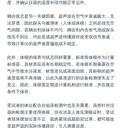
度，并确认仪器的温度补偿功能正常运作。
耦合状态是另一关键因素。超声波在空气中衰减极大，无
法穿透，因此探头与被测体（人体或体模）之间必须无空
气间隙。若耦合剂涂抹不均匀、耦合剂内含有气泡或探头
按压不到位，均会造成超声波传播路径改变或信号衰减，
导致计算出的超声速度偏低或不稳定。
此外，体模的保养与状态同样重要。标准骨体模作为计量
标准器，其材质应具有长期稳定性。若体模长期暴露在空
气中导致水分蒸发、材质老化或表面划痕，其标称的超声
速度值将不再准确，以此为基准进行的设备检测便失去了
意义。因此，体模需定期送计量机构进行校准，并在规定
条件下保存。
受试者的体位配合在临床检测中也至关重要。虽然针对仪
器的检测主要使用体模，但在涉及人体实测验证时，受试
者肢体摆放位置不正、肌肉紧张或脂肪层过厚，都可能改
变超声波的实际传播路径，引入测量误差。