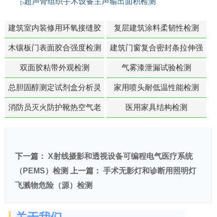
超声骨组织手术设备主声输出面积检测
建筑室内装修用环氧接缝胶
复层建筑涂料柔韧性检测
苯含量检测
木镶板门表面胶合强度检测
建筑门窗复合密封条拉伸强
度-硬质塑料材料检测
双面胶粘带外观检测
气雾漆泄漏试验检测
总胆固醇测定试剂盒分析灵
家用喷头耐低温性能检测
敏度检测
消防员灭火防护靴热空气老
医用家具结构检测
化扯断强度降低检测
下一篇：
X射线摄影和透视设备可编程电气医疗系统
（PEMS）检测
上一篇：
手术无影灯和诊断用照明灯
飞溅物危险（源）检测