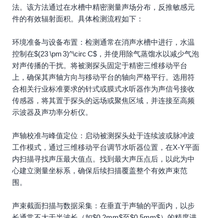
法。该方法通过在水槽中精密测量声场分布，反推敏感元
件的有效辐射面积。具体检测流程如下：
环境准备与设备布置：检测通常在消声水槽中进行，水温
控制在$(23 \pm 3)^\circ C$，并使用除气蒸馏水以减少气泡
对声传播的干扰。将被测探头固定于精密三维移动平台
上，确保其声轴方向与移动平台的轴向严格平行。选用符
合相关行业标准要求的针式或膜式水听器作为声信号接收
传感器，将其置于探头的远场或聚焦区域，并连接至高频
示波器及声功率分析仪。
声轴校准与峰值定位：启动被测探头处于连续波或脉冲波
工作模式，通过三维移动平台调节水听器位置，在X-Y平面
内扫描寻找声压最大值点。找到最大声压点后，以此为中
心建立测量坐标系，确保后续扫描覆盖整个有效声束范
围。
声束截面扫描与数据采集：在垂直于声轴的平面内，以步
长通常不大于半波长（如$0.2mm$至$0.5mm$）的精度进