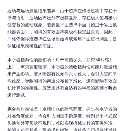
近场与远场测量结果差异：由于超声在传播过程中存在干
涉与衍射，近场区声压分布极其复杂，存在极大值与极小
值交替的波动现象。若测量平面选择不当（如过于靠近换
能器表面），测得的有效面积将极不稳定且失真。因此，
严格依据标准选择在远场起始点或聚焦平面进行测量，是
保证结果准确性的前提。
水听器指向性响应影响：对于高频探头（如$3MHz$以
上），声束宽度较窄，水听器的接收指向性可能对测量结
果产生影响。若水听器有效元件尺寸过大，会引入空间平
均效应，导致测得的声压分布被平滑化，进而影响有效面
积计算的准确性。应选用具有合适有效半径的高频水听器
进行测试。
耦合与对准误差：水槽中水的除气程度、探头与水听器的
对准角度偏差，均会引入测量不确定度。特别是手持式探
头通常外壳形状不规则，难以实现机械夹具的完美对准。
检测人员需具备丰富的操作经验，通过多次扫描寻找最佳