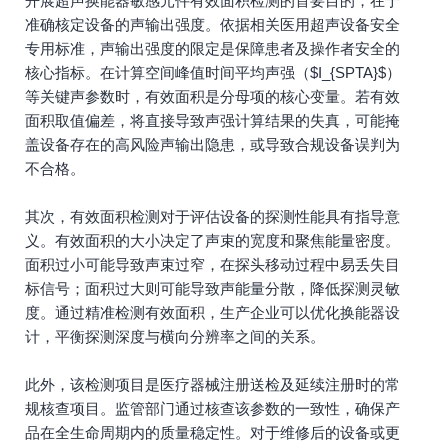
开展超声换能器敏感元件有效面积检测的首要目的，在于
准确核定设备的声输出强度。依据相关医用超声设备安全
专用标准，声输出强度的限定是保障患者及操作者安全的
核心指标。在计算空间峰值时间平均声强（$I_{SPTA}$）
等关键声参数时，有效面积是分母项的核心变量。若有效
面积取值偏差，将直接导致声强计算结果的失真，可能掩
盖设备存在的高风险声输出隐患，或导致合规设备误判为
不合格。
其次，有效面积检测对于评估设备的探测性能具有指导意
义。有效面积的大小决定了声束的宽度和聚焦能量密度。
面积过小可能导致声束过窄，在探头移动过程中易丢失目
标信号；面积过大则可能导致声能量分散，降低探测灵敏
度。通过精准检测有效面积，生产企业可以优化换能器设
计，平衡探测深度与横向分辨率之间的关系。
此外，该检测项目是医疗器械注册送检及延续注册时的常
规核查项目。监管部门通过核查该参数的一致性，确保产
品在全生命周期内的质量稳定性。对于维修后的设备或更