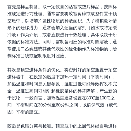
首先是样品制备。取一定数量的活塞或垫片样品，按照标
准规定进行前处理。通常需要将胶塞剪碎或取整件置于顶
空瓶中，以增加挥发性物质的释放面积。为了模拟最坏情
形下的迁移潜力，通常会加入适当的溶剂（如水或特定缓
冲液）作为介质，或者直接进行干热处理，具体取决于所
依据的标准方法。同时，需制备相应的标准对照溶液，通
常使用二乙硫醚或其他代表性的硫化物作为标准物质，绘
制标准曲线或配制限度对照液。
其次是顶空进样条件的优化。将密封好的顶空瓶置于顶空
进样器中，在设定的温度下加热一定时间（平衡时间）。
加热温度和时间是关键参数，温度过低可能导致挥发不完
全，温度过高则可能引起橡胶基体的异常降解，产生新的
干扰物。一般而言，加热温度通常设置在80℃至100℃之
间，平衡时间在30分钟至60分钟之间，以确保气液（或气
固）平衡的建立。
随后是色谱分离与检测。顶空瓶中的上层气体经自动进样