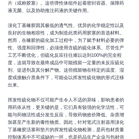
片（或称胶塞）。这些弹性体组件起着密封容器、保障药
液无菌、以及协助推注药液的关键作用。
溴化丁基橡胶因其极低的透气性、优异的化学稳定性以及
良好的生物相容性，成为制造此类药用胶塞的首选材料。
然而，在橡胶的硫化加工过程中，为了赋予材料必要的弹
性、强度和回弹性，必须使用含硫的硫化体系。尽管生产
工艺不断优化，但硫化反应往往难以达到100%的完全程
度，这就导致在最终成品中可能残留一定量的未反应硫化
剂、促进剂及其分解产物。这些残留物在特定的温度、湿
度或接触介质条件下，可能会以挥发性硫化物的形式迁移
出来。
挥发性硫化物不仅可能产生令人不适的异味，影响患者的
用药依从性，更关键的是，它们具有较强的化学活性，可
能与药物活性成分发生反应，导致药物效价降低、杂质增
加甚至产生新的毒性物质。因此，针对笔式注射器用溴化
丁基橡胶活塞和垫片的挥发性硫化物检测，是药包材质量
控制体系中不可或缺的一环，也是药品生产企业与包材供