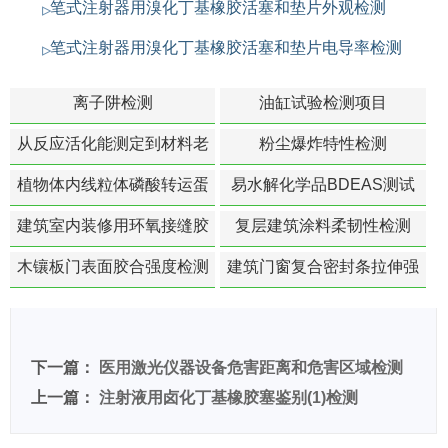
笔式注射器用溴化丁基橡胶活塞和垫片外观检测
笔式注射器用溴化丁基橡胶活塞和垫片电导率检测
离子阱检测
油缸试验检测项目
从反应活化能测定到材料老
粉尘爆炸特性检测
化寿命预测的经典模型
植物体内线粒体磷酸转运蛋
易水解化学品BDEAS测试
白活性检测
建筑室内装修用环氧接缝胶
复层建筑涂料柔韧性检测
苯含量检测
木镶板门表面胶合强度检测
建筑门窗复合密封条拉伸强
度-硬质塑料材料检测
下一篇：
医用激光仪器设备危害距离和危害区域检测
上一篇：
注射液用卤化丁基橡胶塞鉴别(1)检测