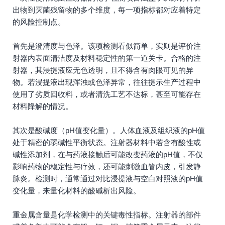
出物到灭菌残留物的多个维度，每一项指标都对应着特定
的风险控制点。
首先是澄清度与色泽。该项检测看似简单，实则是评价注
射器内表面清洁度及材料稳定性的第一道关卡。合格的注
射器，其浸提液应无色透明，且不得含有肉眼可见的异
物。若浸提液出现浑浊或色泽异常，往往提示生产过程中
使用了劣质回收料，或者清洗工艺不达标，甚至可能存在
材料降解的情况。
其次是酸碱度（pH值变化量）。人体血液及组织液的pH值
处于精密的弱碱性平衡状态。注射器材料中若含有酸性或
碱性添加剂，在与药液接触后可能改变药液的pH值，不仅
影响药物的稳定性与疗效，还可能刺激血管内皮，引发静
脉炎。检测时，通常通过对比浸提液与空白对照液的pH值
变化量，来量化材料的酸碱析出风险。
重金属含量是化学检测中的关键毒性指标。注射器的部件