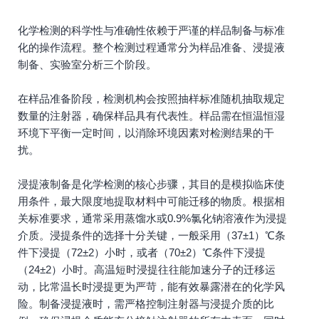
化学检测的科学性与准确性依赖于严谨的样品制备与标准
化的操作流程。整个检测过程通常分为样品准备、浸提液
制备、实验室分析三个阶段。
在样品准备阶段，检测机构会按照抽样标准随机抽取规定
数量的注射器，确保样品具有代表性。样品需在恒温恒湿
环境下平衡一定时间，以消除环境因素对检测结果的干
扰。
浸提液制备是化学检测的核心步骤，其目的是模拟临床使
用条件，最大限度地提取材料中可能迁移的物质。根据相
关标准要求，通常采用蒸馏水或0.9%氯化钠溶液作为浸提
介质。浸提条件的选择十分关键，一般采用（37±1）℃条
件下浸提（72±2）小时，或者（70±2）℃条件下浸提
（24±2）小时。高温短时浸提往往能加速分子的迁移运
动，比常温长时浸提更为严苛，能有效暴露潜在的化学风
险。制备浸提液时，需严格控制注射器与浸提介质的比