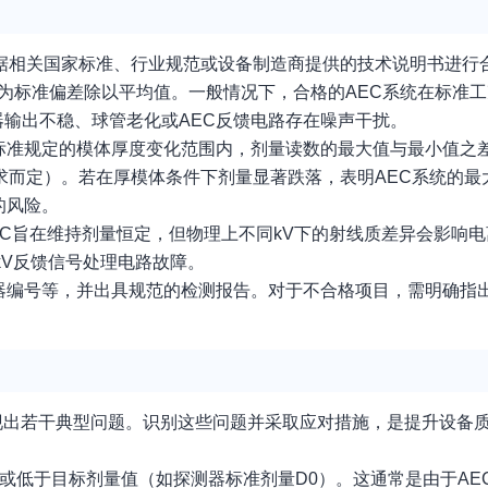
据相关国家标准、行业规范或设备制造商提供的技术说明书进行
为标准偏差除以平均值。一般情况下，合格的AEC系统在标准
器输出不稳、球管老化或AEC反馈电路存在噪声干扰。
标准规定的模体厚度变化范围内，剂量读数的最大值与最小值之
要求而定）。若在厚模体条件下剂量显著跌落，表明AEC系统的
的风险。
EC旨在维持剂量恒定，但物理上不同kV下的射线质差异会影响
kV反馈信号处理电路故障。
器编号等，并出具规范的检测报告。对于不合格项目，需明确指
现出若干典型问题。识别这些问题并采取应对措施，是提升设备
ly 高于或低于目标剂量值（如探测器标准剂量D0）。这通常是由于A