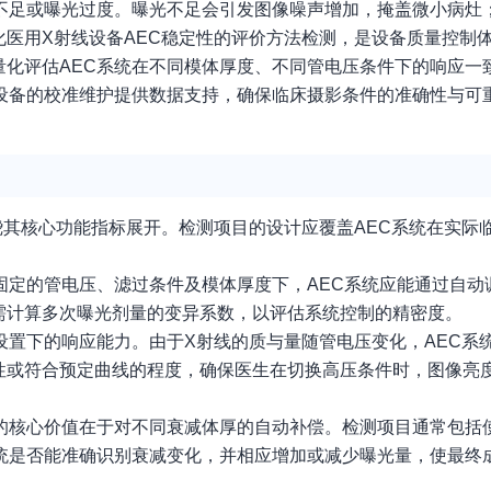
光不足或曝光过度。曝光不足会引发图像噪声增加，掩盖微小病灶
医用X射线设备AEC稳定性的评价方法检测，是设备质量控制
量化评估AEC系统在不同模体厚度、不同管电压条件下的响应一
为设备的校准维护提供数据支持，确保临床摄影条件的准确性与可
绕其核心功能指标展开。检测项目的设计应覆盖AEC系统在实际
固定的管电压、滤过条件及模体厚度下，AEC系统应能通过自动
需计算多次曝光剂量的变异系数，以评估系统控制的精密度。
设置下的响应能力。由于X射线的质与量随管电压变化，AEC系
性或符合预定曲线的程度，确保医生在切换高压条件时，图像亮
统的核心价值在于对不同衰减体厚的自动补偿。检测项目通常包括
系统是否能准确识别衰减变化，并相应增加或减少曝光量，使最终