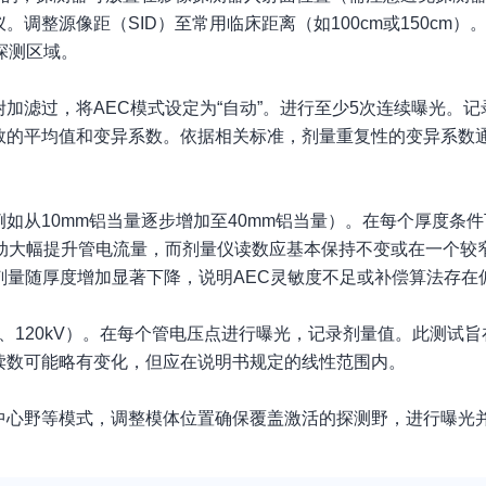
调整源像距（SID）至常用临床距离（如100cm或150cm）
探测区域。
附加滤过，将AEC模式设定为“自动”。进行至少5次连续曝光。
的平均值和变异系数。依据相关标准，剂量重复性的变异系数通常
如从10mm铝当量逐步增加至40mm铝当量）。在每个厚度条
自动大幅提升管电流量，而剂量仪读数应基本保持不变或在一个较
若剂量随厚度增加显著下降，说明AEC灵敏度不足或补偿算法存在
kV、120kV）。在每个管电压点进行曝光，记录剂量值。此测试
读数可能略有变化，但应在说明书规定的线性范围内。
中心野等模式，调整模体位置确保覆盖激活的探测野，进行曝光