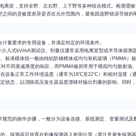
割电离室，支持全野、左右野、上下野等多种组合模式。检测需验
野之间的灵敏度差异是否在允许范围内，避免因选野错误导致的
合计量要求的专用设备，并满足特定的环境条件。
介入式kV/mA测试仪。剂量仪通常采用电离室型或半导体探测
。标准模体组一般由纯铝阶梯模体或均匀有机玻璃（PMMA）
C对不同衰减厚度的响应，而PMMA板则常用于模拟均匀散射场
在设备正常工作环境温度（通常为18℃至22℃）和相对湿度（通
稳定状态，以消除高压发生器温度漂移对输出剂量的影响。同时
技术规范的操作步骤，一般分为设备连接、基线测定、变量测试及
目的，探测器可放置在影像探测器入射面位置（需注意避免探测