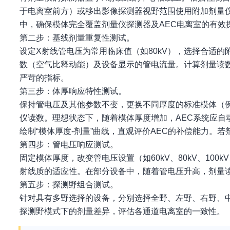
于电离室前方）或移出影像探测器视野范围使用附加剂量仪。
中，确保模体完全覆盖剂量仪探测器及AEC电离室的有效
第二步：基线剂量重复性测试。
设定X射线管电压为常用临床值（如80kV），选择合适的
数（空气比释动能）及设备显示的管电流量。计算剂量读数
严苛的指标。
第三步：体厚响应特性测试。
保持管电压及其他参数不变，更换不同厚度的标准模体（例
仪读数。理想状态下，随着模体厚度增加，AEC系统应
绘制“模体厚度-剂量”曲线，直观评价AEC的补偿能力。
第四步：管电压响应测试。
固定模体厚度，改变管电压设置（如60kV、80kV、100
射线质的适应性。在部分设备中，随着管电压升高，剂量
第五步：探测野组合测试。
针对具有多野选择的设备，分别选择全野、左野、右野、
探测野模式下的剂量差异，评估各通道电离室的一致性。