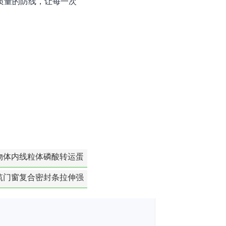
质量的防线，让每一次
物体内线粒体磷酸转运蛋
白活性检测
筑门窗复合密封条拉伸强
度-硬质塑料材料检测