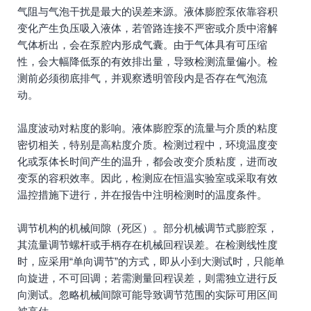
气阻与气泡干扰是最大的误差来源。液体膨腔泵依靠容积
变化产生负压吸入液体，若管路连接不严密或介质中溶解
气体析出，会在泵腔内形成气囊。由于气体具有可压缩
性，会大幅降低泵的有效排出量，导致检测流量偏小。检
测前必须彻底排气，并观察透明管段内是否存在气泡流
动。
温度波动对粘度的影响。液体膨腔泵的流量与介质的粘度
密切相关，特别是高粘度介质。检测过程中，环境温度变
化或泵体长时间产生的温升，都会改变介质粘度，进而改
变泵的容积效率。因此，检测应在恒温实验室或采取有效
温控措施下进行，并在报告中注明检测时的温度条件。
调节机构的机械间隙（死区）。部分机械调节式膨腔泵，
其流量调节螺杆或手柄存在机械回程误差。在检测线性度
时，应采用“单向调节”的方式，即从小到大测试时，只能单
向旋进，不可回调；若需测量回程误差，则需独立进行反
向测试。忽略机械间隙可能导致调节范围的实际可用区间