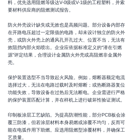
料，优先选用阻燃等级达V-0级或V-1级的工程塑料，并索
要材料供应商的阻燃测试报告。
防火外壳设计缺失或无效也是高频问题。部分设备内部存
在开路电压超过一定限值的电路，却未设计独立的防火外
壳，或防火外壳上的通风孔开孔过大、位置不当，无法有
效阻挡内部火焰喷出。企业应依据标准定义的“潜在引燃
源”评定结果，合理设计金属防火外壳或高阻燃非金属外
壳。
保护装置选型不当导致起火风险。例如，熔断器额定电流
选择过大，无法在电路过载时及时熔断；或热断路器复位
功能失效，导致设备在过热后无法断电。企业需进行严格
的保护装置匹配计算，并在样机上进行破坏性验证测试。
印制板涂层工艺缺陷。为提高防潮性能，部分PCB板会涂
覆三防漆，但若涂层材料本身易燃或涂覆不均匀，反而可
能在电弧作用下助燃。应选用阻燃型涂覆材料，并确保工
艺质量。