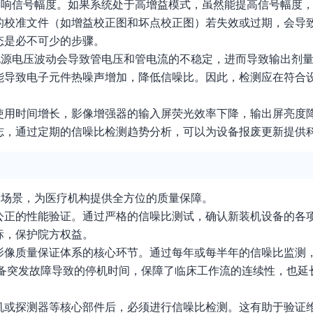
影响信号幅度。如果系统处于高增益模式，虽然能提高信号幅度
的校准文件（如增益校正图和坏点校正图）若失效或过期，会导
态是必不可少的步骤。
电源电压波动会导致管电压和管电流的不稳定，进而导致输出剂
能导致电子元件热噪声增加，降低信噪比。因此，检测应在符合
使用时间增长，影像增强器的输入屏荧光效率下降，输出屏亮度
志，通过定期的信噪比检测趋势分析，可以为设备报废更新提供
疗场景，为医疗机构提供全方位的质量保障。
公正的性能验证。通过严格的信噪比测试，确认新装机设备的各
标，保护院方权益。
影像质量保证体系的核心环节。通过每年或每半年的信噪比监测
了设备突发故障导致的停机时间，保障了临床工作流的连续性，也
机或探测器等核心部件后，必须进行信噪比检测。这有助于验证