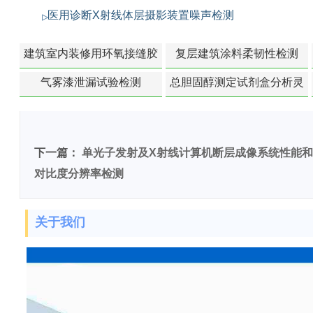
医用诊断X射线体层摄影装置噪声检测
建筑室内装修用环氧接缝胶
复层建筑涂料柔韧性检测
苯含量检测
气雾漆泄漏试验检测
总胆固醇测定试剂盒分析灵
敏度检测
下一篇：
单光子发射及X射线计算机断层成像系统性能
对比度分辨率检测
关于我们