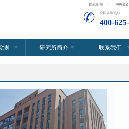
网站地图
报告真
全国咨询热线：
400-625
检测
研究所简介
联系我们