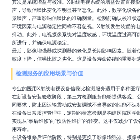
其次是系统增益与校准。X射线电视系统的增益设置直接
声，导致信噪比变化不明显甚至恶化。此外，数字化设备
景噪声，严重影响信噪比的准确测量。检测前确认校准状
环境因素与电源稳定性同样不容忽视。X射线发生装置的
抖动。此外，电视摄像系统对温度敏感，环境温度过高可
所进行，并确保电源稳定。
最后，影像增强器或探测器的老化是长期影响因素。随着
敏度下降，信噪比随之劣化。这是设备寿命终结的重要标
检测服务的应用场景与价值
专业的医用X射线电视设备信噪比检测服务适用于多种医
在新设备安装验收阶段，第三方检测服务能够提供客观、
同要求，防止因运输震动或安装调试不当导致的性能不达
在设备日常质控管理中，定期的状态检测是构建医院医学
实现从“事后维修”向“预防性维护”的转变。这不仅减少
用寿命。
在设备维修后评估阶段，特别是更换了影像增强器、摄像