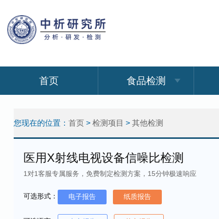
首页
食品检测
您现在的位置：
首页
>
检测项目
>
其他检测
医用X射线电视设备信噪比检测
1对1客服专属服务，免费制定检测方案，15分钟极速响应
可选形式：
电子报告
纸质报告