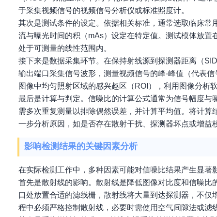
于采集视频信号的视频信号分析仪或标准照度计。
其次是测试条件的设定。依据相关标准，通常选取临床常用
流与曝光时间的积（mAs）设定在特定值。测试模体放置
处于可测量的线性范围内。
接下来是数据采集环节。在保持射线源到探测器距离（SI
输出端口采集信号波形，测量视频信号的峰-峰值（代表
图像中均匀照射区域的感兴趣区（ROI），利用图像分析
最后是计算与判定。信噪比的计算公式通常为信号幅度与
需多次重复测量以排除偶然误差，并计算平均值。将计算
一步分析原因，如是否存在散射干扰、探测器坏点或增益
影响检测结果的关键因素分析
在实际检测工作中，多种因素可能对信噪比结果产生显著
首先是散射线的影响。散射线是降低图像对比度和信噪比
口处放置合适的滤线栅，散射线将大量到达探测器，不仅
程中必须严格控制散射线，必要时需使用空气间隙法或滤