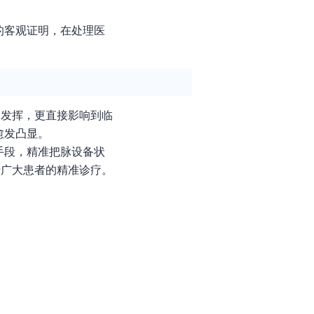
的客观证明，在处理医
的发挥，更直接影响到临
愈发凸显。
手段，精准把脉设备状
于广大患者的精准诊疗。