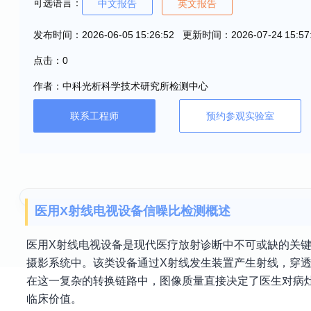
可选语言：
中文报告
英文报告
发布时间：2026-06-05 15:26:52 更新时间：2026-07-24 15:57
点击：0
作者：中科光析科学技术研究所检测中心
联系工程师
预约参观实验室
医用X射线电视设备信噪比检测概述
医用X射线电视设备是现代医疗放射诊断中不可或缺的关键
摄影系统中。该类设备通过X射线发生装置产生射线，穿
在这一复杂的转换链路中，图像质量直接决定了医生对病
临床价值。