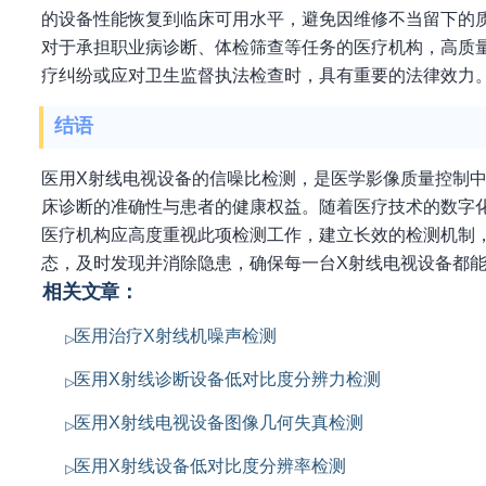
的设备性能恢复到临床可用水平，避免因维修不当留下的
对于承担职业病诊断、体检筛查等任务的医疗机构，高质
疗纠纷或应对卫生监督执法检查时，具有重要的法律效力
结语
医用X射线电视设备的信噪比检测，是医学影像质量控制
床诊断的准确性与患者的健康权益。随着医疗技术的数字
医疗机构应高度重视此项检测工作，建立长效的检测机制
态，及时发现并消除隐患，确保每一台X射线电视设备都
相关文章：
医用治疗X射线机噪声检测
医用X射线诊断设备低对比度分辨力检测
医用X射线电视设备图像几何失真检测
医用X射线设备低对比度分辨率检测