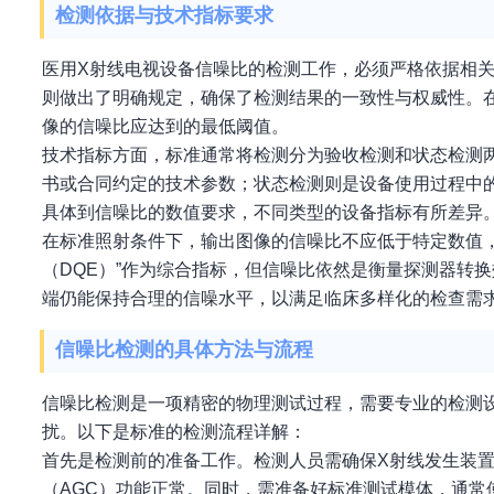
检测依据与技术指标要求
医用X射线电视设备信噪比的检测工作，必须严格依据相
则做出了明确规定，确保了检测结果的一致性与权威性。
像的信噪比应达到的最低阈值。
技术指标方面，标准通常将检测分为验收检测和状态检测
书或合同约定的技术参数；状态检测则是设备使用过程中
具体到信噪比的数值要求，不同类型的设备指标有所差异
在标准照射条件下，输出图像的信噪比不应低于特定数值
（DQE）”作为综合指标，但信噪比依然是衡量探测器转
端仍能保持合理的信噪水平，以满足临床多样化的检查需
信噪比检测的具体方法与流程
信噪比检测是一项精密的物理测试过程，需要专业的检测
扰。以下是标准的检测流程详解：
首先是检测前的准备工作。检测人员需确保X射线发生装
（AGC）功能正常。同时，需准备好标准测试模体，通