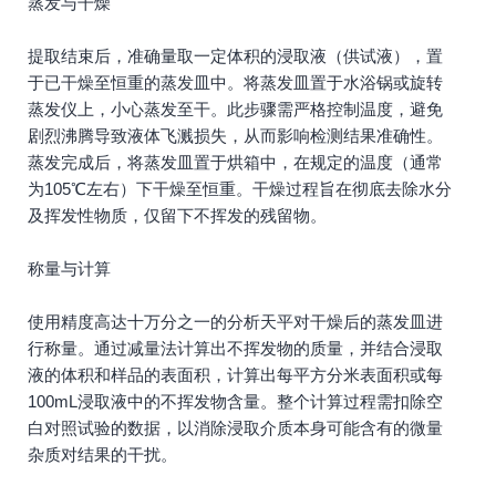
蒸发与干燥
提取结束后，准确量取一定体积的浸取液（供试液），置
于已干燥至恒重的蒸发皿中。将蒸发皿置于水浴锅或旋转
蒸发仪上，小心蒸发至干。此步骤需严格控制温度，避免
剧烈沸腾导致液体飞溅损失，从而影响检测结果准确性。
蒸发完成后，将蒸发皿置于烘箱中，在规定的温度（通常
为105℃左右）下干燥至恒重。干燥过程旨在彻底去除水分
及挥发性物质，仅留下不挥发的残留物。
称量与计算
使用精度高达十万分之一的分析天平对干燥后的蒸发皿进
行称量。通过减量法计算出不挥发物的质量，并结合浸取
液的体积和样品的表面积，计算出每平方分米表面积或每
100mL浸取液中的不挥发物含量。整个计算过程需扣除空
白对照试验的数据，以消除浸取介质本身可能含有的微量
杂质对结果的干扰。