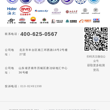
400-625-0567
联系电话：
公司地
北京市丰台区南三环西路16号2号楼
址：
27层
扫码关注微信公
众号
获取更多检测
公司地
山东省济南市历城区唐冶绿地汇中心
资讯
址：
36号楼
投诉电话：
010-82491398