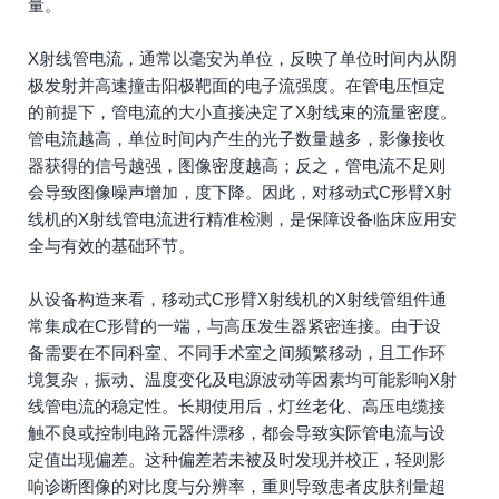
量。
X射线管电流，通常以毫安为单位，反映了单位时间内从阴
极发射并高速撞击阳极靶面的电子流强度。在管电压恒定
的前提下，管电流的大小直接决定了X射线束的流量密度。
管电流越高，单位时间内产生的光子数量越多，影像接收
器获得的信号越强，图像密度越高；反之，管电流不足则
会导致图像噪声增加，度下降。因此，对移动式C形臂X射
线机的X射线管电流进行精准检测，是保障设备临床应用安
全与有效的基础环节。
从设备构造来看，移动式C形臂X射线机的X射线管组件通
常集成在C形臂的一端，与高压发生器紧密连接。由于设
备需要在不同科室、不同手术室之间频繁移动，且工作环
境复杂，振动、温度变化及电源波动等因素均可能影响X射
线管电流的稳定性。长期使用后，灯丝老化、高压电缆接
触不良或控制电路元器件漂移，都会导致实际管电流与设
定值出现偏差。这种偏差若未被及时发现并校正，轻则影
响诊断图像的对比度与分辨率，重则导致患者皮肤剂量超