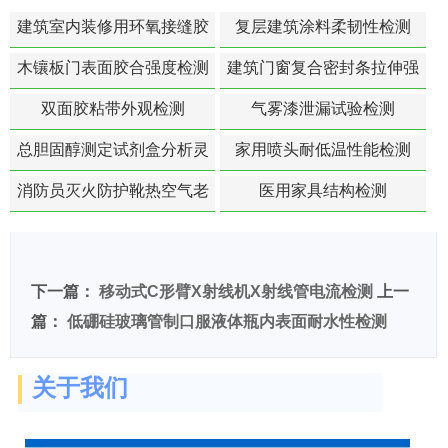
建筑室内装修用环氧接缝胶
复层建筑涂料柔韧性检测
苯含量检测
木镶板门表面胶合强度检测
建筑门窗复合密封条拉伸强
度-硬质塑料材料检测
双面胶粘带外观检测
气雾漆泄漏试验检测
总胆固醇测定试剂盒分析灵
家用喷头耐低温性能检测
敏度检测
消防员灭火防护靴热空气老
医用家具结构检测
化扯断强度降低检测
下一篇：
移动式C形臂X射线机X射线管电流检测
上一
篇：
低硼硅玻璃管制口服液体瓶内表面耐水性检测
关于我们