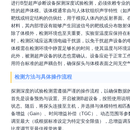
进行B型超声诊断设备探测深度试验检测，必须依赖专业
性的超声体模。该体模通常由与人体软组织声学特性（如
靶线或特定结构的仿病灶，用于模拟人体内的反射界面。在进行
材料，其内部埋设有能够产生回波信号的靶线或分布散射
除了体模外，检测环境也至关重要。实验室温度应保持在
时，检测区域应远离强电磁干扰源，以免干扰超声设备的
体模需在检测环境中静置足够长的时间，使其温度与环境
此外，被测超声设备的状态也需确认。设备应处于正常工
用符合标准的超声耦合剂，确保探头与体模表面之间无空
检测方法与具体操作流程
探测深度的试验检测需遵循严谨的操作流程，以确保数据
首先是设备预热与设置。开启被测B超设备，按照使用说明
状态。随后，将探头连接至主机，并选择与体模特性相匹
备增益（Gain）、时间增益补偿（TGC）、动态范围
调至最大（或根据标准设定为特定安全限值），总增益调
比度调节至最佳视觉效果。