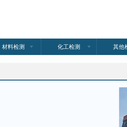
材料检测
化工检测
其他