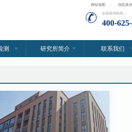
网站地图
报告真
全国咨询热线：
400-625
检测
研究所简介
联系我们