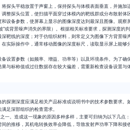
，将探头平稳放置于声窗上，保持探头与体模表面垂直，并施加
。调整探头位置，使扫描平面穿过体模内的靶线群或分布散射体
度和设备参数，使屏幕上显示的图像深度达到最深且图像。观察
波”或背景噪声消失的界限）。根据相关标准要求，探测深度的
最深靶线的深度；对于仿组织材料，则常定义为图像下方背景噪
。在实际操作中，通常移动图像的深度标尺，读取显示屏上能够
设备设置参数（如频率、增益、功率等）以及环境条件。为了确
结果与标称值或过往数据存在较大偏差，需重新检查设备设置与
格的探测深度应满足相关产品标准或说明书中的技术参数要求。
法满足深部组织的检查需求。
题之一。造成这一现象的原因多种多样，主要可归纳为以下几点
时间的推移，其机电转换效率会降低，导致发射声功率下降和接