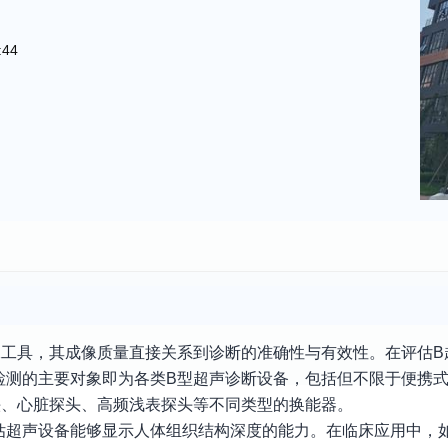
:44
像工具，其成像质量直接关系到诊断的准确性与有效性。在评估B
检测的主要对象即为各类B型超声诊断设备，包括但不限于便携
头、心脏探头、高频浅表探头等不同类型的换能器。
估超声设备能够显示人体组织结构深度的能力。在临床应用中，