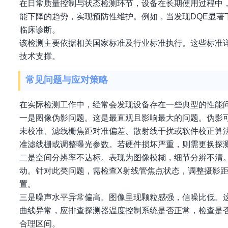
在日常质量控制与状态检测环节，设备在长期使用过程中
能下降的趋势，实现预防性维护。例如，当发现DQE显
临床诊断。
该检测主要依据相关国家标准及行业标准执行。这些标准
技术支撑。
常见问题与应对策略
在实际检测工作中，经常会发现设备存在一些典型的性能
一是图像伪影问题。这是最直观且影响最大的问题。伪影
未校准、滤线栅焦距对准偏差、散射线干扰或软件校正算
准滤线栅或调整曝光参数。若硬件损坏严重，则需更换探
二是空间分辨率不达标。表现为图像模糊，细节分辨不清
动。针对此类问题，需检查X射线管焦点状态，调整摄影
置。
三是噪声水平异常偏高。图像呈现颗粒感强，信噪比低。
曲线异常，应排查探测器温度控制系统是否正常，检查是
合理区间。