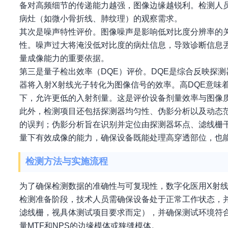
备对高频细节的传递能力越强，图像边缘越锐利。检测人员
病灶（如微小骨折线、肺纹理）的观察需求。
其次是噪声特性评价。图像噪声是影响低对比度分辨率的
性。噪声过大将淹没低对比度的病灶信息，导致诊断信息
量成像能力的重要依据。
第三是量子检出效率（DQE）评价。DQE是综合反映探测
器将入射X射线光子转化为图像信号的效率。高DQE意味
下，允许更低的入射剂量。这是评价设备剂量效率与图像质
此外，检测项目还包括探测器均匀性、伪影分析以及动态
的误判；伪影分析旨在识别并定位由探测器坏点、滤线栅
量下有效成像的能力，确保设备既能处理高穿透部位，也
检测方法与实施流程
为了确保检测数据的准确性与可复现性，数字化医用X射
检测准备阶段，技术人员需确保设备处于正常工作状态，
滤线栅，视具体测试项目要求而定），并确保测试环境符
量MTF和NPS的边缘模体或狭缝模体。