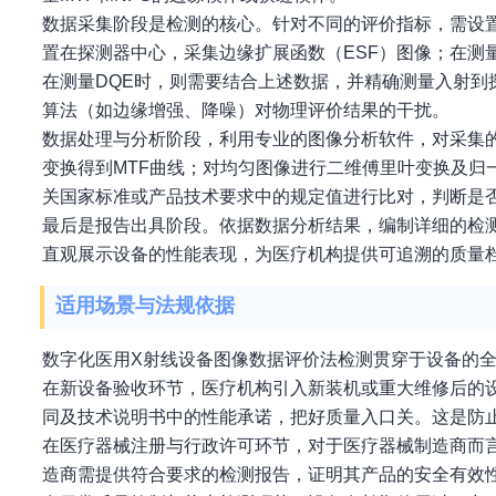
数据采集阶段是检测的核心。针对不同的评价指标，需设置特
置在探测器中心，采集边缘扩展函数（ESF）图像；在测
在测量DQE时，则需要结合上述数据，并精确测量入射到探
算法（如边缘增强、降噪）对物理评价结果的干扰。
数据处理与分析阶段，利用专业的图像分析软件，对采集的
变换得到MTF曲线；对均匀图像进行二维傅里叶变换及归
关国家标准或产品技术要求中的规定值进行比对，判断是
最后是报告出具阶段。依据数据分析结果，编制详细的检
直观展示设备的性能表现，为医疗机构提供可追溯的质量
适用场景与法规依据
数字化医用X射线设备图像数据评价法检测贯穿于设备的
在新设备验收环节，医疗机构引入新装机或重大维修后的
同及技术说明书中的性能承诺，把好质量入口关。这是防止
在医疗器械注册与行政许可环节，对于医疗器械制造商而
造商需提供符合要求的检测报告，证明其产品的安全有效