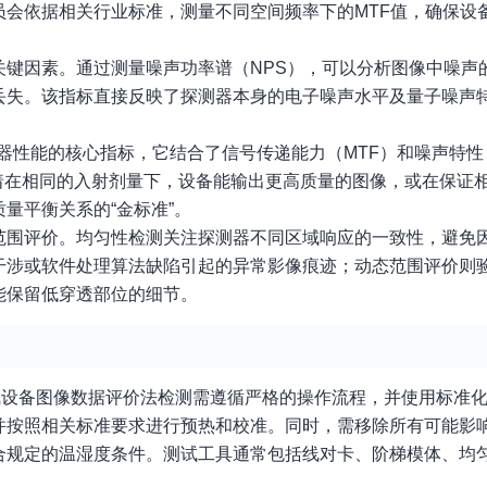
会依据相关行业标准，测量不同空间频率下的MTF值，确保设
关键因素。通过测量噪声功率谱（NPS），可以分析图像中噪声
丢失。该指标直接反映了探测器本身的电子噪声水平及量子噪声
器性能的核心指标，它结合了信号传递能力（MTF）和噪声特性
着在相同的入射剂量下，设备能输出更高质量的图像，或在保证
量平衡关系的“金标准”。
范围评价。均匀性检测关注探测器不同区域响应的一致性，避免
干涉或软件处理算法缺陷引起的异常影像痕迹；动态范围评价则
能保留低穿透部位的细节。
线设备图像数据评价法检测需遵循严格的操作流程，并使用标准
并按照相关标准要求进行预热和校准。同时，需移除所有可能影
合规定的温湿度条件。测试工具通常包括线对卡、阶梯模体、均