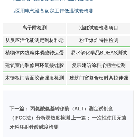
医用电气设备额定工作低温试验检测
离子阱检测
油缸试验检测项目
从反应活化能测定到材料老
粉尘爆炸特性检测
化寿命预测的经典模型
植物体内线粒体磷酸转运蛋
易水解化学品BDEAS测试
白活性检测
建筑室内装修用环氧接缝胶
复层建筑涂料柔韧性检测
苯含量检测
木镶板门表面胶合强度检测
建筑门窗复合密封条拉伸强
度-硬质塑料材料检测
下一篇：
丙氨酸氨基转移酶（ALT）测定试剂盒
（IFCC法）分析灵敏度检测
上一篇：
一次性使用无菌
牙科注射针酸碱度检测