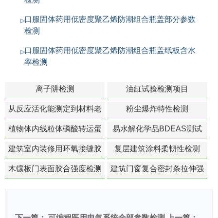
口服固体药用低密度聚乙烯防潮组合瓶盖部分参数
检测
口服固体药用低密度聚乙烯防潮组合瓶盖纸板含水
率检测
离子阱检测
油缸试验检测项目
从反应活化能测定到材料老
粉尘爆炸特性检测
化寿命预测的经典模型
植物体内线粒体磷酸转运蛋
易水解化学品BDEAS测试
白活性检测
建筑室内装修用环氧接缝胶
复层建筑涂料柔韧性检测
苯含量检测
木镶板门表面胶合强度检测
建筑门窗复合密封条拉伸强
度-硬质塑料材料检测
下一篇：
可编程医用电气系统全部参数检测
上一篇：