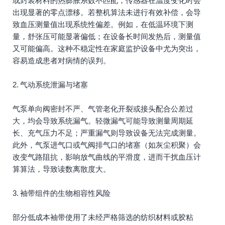
或封装材料的热膨胀系数不匹配，传感器在温度变化时会
出现显著的零点漂移。若整机算法未进行有效补偿，会导
致血压测量值出现系统性偏差。例如，在低温环境下测
量，舒张压可能显著偏低；在设备长时间发热后，测量值
又可能偏高。这种不稳定性在家庭监护设备中尤为突出，
容易造成患者对病情的误判。
2. 气动系统泄漏与堵塞
气泵单向阀密封不严、气管老化开裂或接头配合公差过
大，均会导致系统漏气。轻微漏气可能导致测量周期延
长、充气压力不足；严重漏气则导致设备无法完成测量。
此外，气泵进气口或气阀排气口的堵塞（如灰尘积聚）会
改变气路阻抗，影响放气曲线的平滑度，进而干扰血压计
算算法，导致读数离散度大。
3. 袖带组件的生物相容性风险
部分低成本袖带使用了未经严格筛选的纺织材料或胶粘