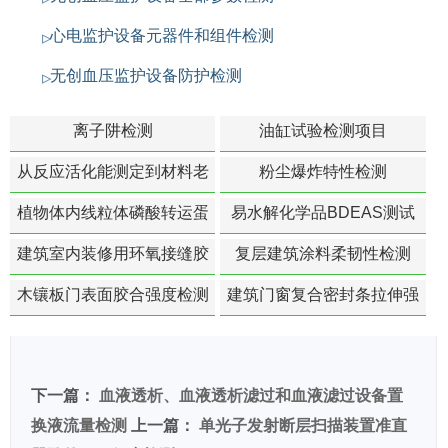
心电监护设备元器件和组件检测
无创血压监护设备防护检测
离子阱检测
油缸试验检测项目
从反应活化能测定到材料老
粉尘爆炸特性检测
化寿命预测的经典模型
植物体内线粒体磷酸转运蛋
易水解化学品BDEAS测试
白活性检测
建筑室内装修用环氧接缝胶
复层建筑涂料柔韧性检测
苯含量检测
木镶板门表面胶合强度检测
建筑门窗复合密封条拉伸强
度-硬质塑料材料检测
下一篇：
血液透析、血液透析滤过和血液滤过设备置
换液流量检测
上一篇：
单光子发射断层扫描装置准直