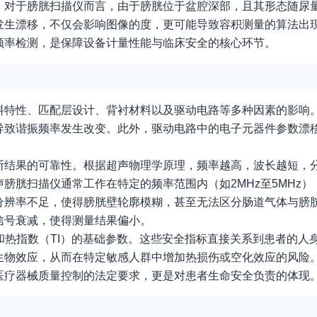
。对于膀胱扫描仪而言，由于膀胱位于盆腔深部，且其形态随尿
发生漂移，不仅会影响图像的度，更可能导致容积测量的算法出
频率检测，是保障设备计量性能与临床安全的核心环节。
料特性、匹配层设计、背衬材料以及驱动电路等多种因素的影响
导致谐振频率发生改变。此外，驱动电路中的电子元器件参数漂
断结果的可靠性。根据超声物理学原理，频率越高，波长越短，
膀胱扫描仪通常工作在特定的频率范围内（如2MHz至5MHz
分辨率不足，使得膀胱壁轮廓模糊，甚至无法区分肠道气体与膀
信号衰减，使得测量结果偏小。
和热指数（TI）的基础参数。这些安全指标直接关系到患者的人
生物效应，从而在特定敏感人群中增加热损伤或空化效应的风险
医疗器械质量控制的法定要求，更是对患者生命安全负责的体现