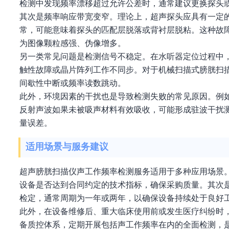
检测中发现频率漂移超过允许公差时，通常建议更换探头
其次是频率响应带宽变窄。理论上，超声探头应具有一定
常，可能意味着探头的匹配层脱落或背衬层脱粘。这种故
为图像颗粒感强、伪像增多。
另一类常见问题是检测信号不稳定。在水听器定位过程中
触性故障或晶片阵列工作不同步。对于机械扫描式膀胱扫
间歇性中断或频率读数跳动。
此外，环境因素的干扰也是导致检测失败的常见原因。例
反射声波如果未被吸声材料有效吸收，可能形成驻波干扰
量误差。
适用场景与服务建议
超声膀胱扫描仪声工作频率检测服务适用于多种应用场景
设备是否达到合同约定的技术指标，确保采购质量。其次
检定，通常周期为一年或两年，以确保设备持续处于良好
此外，在设备维修后、重大临床使用前或发生医疗纠纷时
备质控体系，定期开展包括声工作频率在内的全面检测，