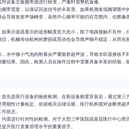
或对设备主板频率源进行校准，严重时需整机返修。
的频带宽度，以保证回波信号的丰富度。如果检测发现频谱图中
障会导致发射声场畸变，虽然中心频率可能仍在范围内，但图像
，如果示波器显示的波形幅度忽大忽小，除了电路接触不良外，
描仪，机械传动机构的磨损或晃动也会导致声轴不稳定，从而在
如，水中微小气泡的附着会严重散射超声波，导致水听器接收不
测量结果。因此，检测人员在操作过程中需要具备丰富的经验，
。首先是医疗设备的验收检测。在新设备购置安装后，通过第三
是周期性计量检定。依据相关法律法规，医疗机构需对诊断类超
工作状态。
，均需进行针对性的检测。对于大型三甲医院或基层医疗中心而
是提升医疗质量管理水平的重要抓手。