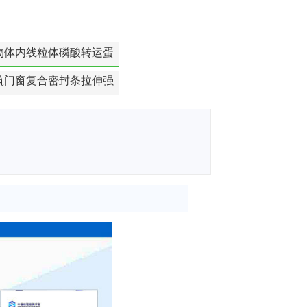
物体内线粒体磷酸转运蛋
白活性检测
筑门窗复合密封条拉伸强
度-硬质塑料材料检测