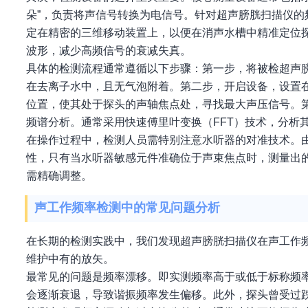
朵”，负责将声信号转换为电信号。针对超声膀胱扫描仪
定在精密的三维移动装置上，以便在消声水槽中精准定位
波形，减少高频信号的衰减失真。
具体的检测流程通常遵循以下步骤：第一步，将被检超声
在去离子水中，且无气泡附着。第二步，开启设备，设置
位置，使其处于探头的声轴焦点处，寻找最大声压信号。
频谱分析。通常采用快速傅里叶变换（FFT）技术，分析
在操作过程中，检测人员需特别注意水听器的对准技术。
性，只有当水听器敏感元件准确位于声束焦点时，测量出
需精确调整。
声工作频率检测中的常见问题分析
在长期的检测实践中，我们发现超声膀胱扫描仪在声工作
维护中有的放矢。
最常见的问题是频率漂移。即实测频率高于或低于标称频
会逐渐衰退，导致谐振频率发生偏移。此外，探头曾受过