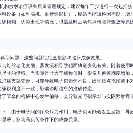
疗机构放射诊疗设备质量管理规定，建议每年至少进行一次包括焦
专科设备（如乳腺机、血管造影机），应适当缩短检测周期，增
边缘模糊、伪影出现等情况，也需及时启动焦点检测排查故障原
种典型问题，这些问题往往直接影响临床成像效果。
多与灯丝老化变细、蒸发沉积导致靶面轨道变化有关。随着使用
点尺寸的漂移。当实际尺寸大于标称值时，影像几何模糊度增加
或灯丝支架变形，可能导致电子束聚焦不良，出现焦点拖尾或不
边缘锐利度不一致，影响诊断信息的准确传递。
对于管套的机械中心发生偏移，会导致光野指示灯与实际照射野
件下，由于电子间的库仑斥力作用，电子束可能会发生发散，导
加显著，影响高负荷条件下的成像质量。