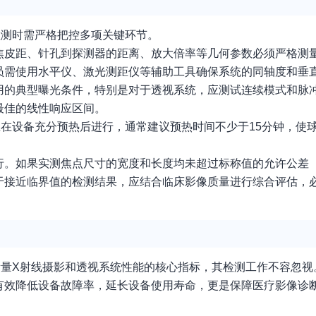
检测时需严格把控多项关键环节。
焦皮距、针孔到探测器的距离、放大倍率等几何参数必须严格测
员需使用水平仪、激光测距仪等辅助工具确保系统的同轴度和垂
用的典型曝光条件，特别是对于透视系统，应测试连续模式和脉
最佳的线性响应区间。
在设备充分预热后进行，通常建议预热时间不少于15分钟，使
。如果实测焦点尺寸的宽度和长度均未超过标称值的允许公差（
于接近临界值的检测结果，应结合临床影像质量进行综合评估，
衡量X射线摄影和透视系统性能的核心指标，其检测工作不容忽视
有效降低设备故障率，延长设备使用寿命，更是保障医疗影像诊