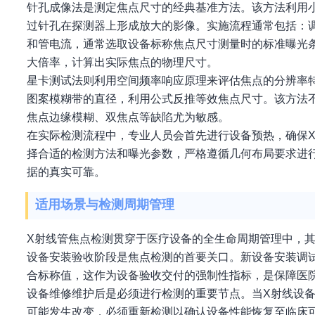
针孔成像法是测定焦点尺寸的经典基准方法。该方法利用
过针孔在探测器上形成放大的影像。实施流程通常包括：
和管电流，通常选取设备标称焦点尺寸测量时的标准曝光
大倍率，计算出实际焦点的物理尺寸。
星卡测试法则利用空间频率响应原理来评估焦点的分辨率
图案模糊带的直径，利用公式反推等效焦点尺寸。该方法
焦点边缘模糊、双焦点等缺陷尤为敏感。
在实际检测流程中，专业人员会首先进行设备预热，确保
择合适的检测方法和曝光参数，严格遵循几何布局要求进
据的真实可靠。
适用场景与检测周期管理
X射线管焦点检测贯穿于医疗设备的全生命周期管理中，
设备安装验收阶段是焦点检测的首要关口。新设备安装调
合标称值，这作为设备验收交付的强制性指标，是保障医
设备维修维护后是必须进行检测的重要节点。当X射线设
可能发生改变，必须重新检测以确认设备性能恢复至临床