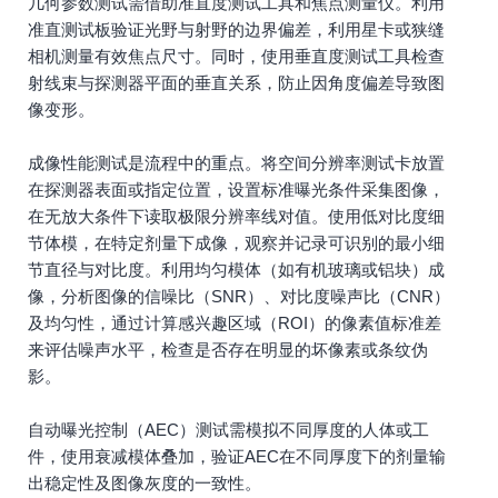
几何参数测试需借助准直度测试工具和焦点测量仪。利用
准直测试板验证光野与射野的边界偏差，利用星卡或狭缝
相机测量有效焦点尺寸。同时，使用垂直度测试工具检查
射线束与探测器平面的垂直关系，防止因角度偏差导致图
像变形。
成像性能测试是流程中的重点。将空间分辨率测试卡放置
在探测器表面或指定位置，设置标准曝光条件采集图像，
在无放大条件下读取极限分辨率线对值。使用低对比度细
节体模，在特定剂量下成像，观察并记录可识别的最小细
节直径与对比度。利用均匀模体（如有机玻璃或铝块）成
像，分析图像的信噪比（SNR）、对比度噪声比（CNR）
及均匀性，通过计算感兴趣区域（ROI）的像素值标准差
来评估噪声水平，检查是否存在明显的坏像素或条纹伪
影。
自动曝光控制（AEC）测试需模拟不同厚度的人体或工
件，使用衰减模体叠加，验证AEC在不同厚度下的剂量输
出稳定性及图像灰度的一致性。