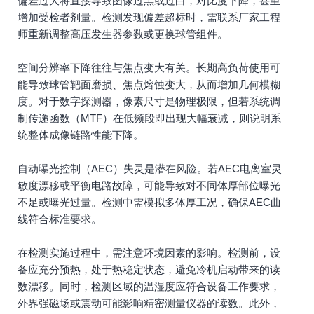
偏差过大将直接导致图像过黑或过白，对比度下降，甚至
增加受检者剂量。检测发现偏差超标时，需联系厂家工程
师重新调整高压发生器参数或更换球管组件。
空间分辨率下降往往与焦点变大有关。长期高负荷使用可
能导致球管靶面磨损、焦点熔蚀变大，从而增加几何模糊
度。对于数字探测器，像素尺寸是物理极限，但若系统调
制传递函数（MTF）在低频段即出现大幅衰减，则说明系
统整体成像链路性能下降。
自动曝光控制（AEC）失灵是潜在风险。若AEC电离室灵
敏度漂移或平衡电路故障，可能导致对不同体厚部位曝光
不足或曝光过量。检测中需模拟多体厚工况，确保AEC曲
线符合标准要求。
在检测实施过程中，需注意环境因素的影响。检测前，设
备应充分预热，处于热稳定状态，避免冷机启动带来的读
数漂移。同时，检测区域的温湿度应符合设备工作要求，
外界强磁场或震动可能影响精密测量仪器的读数。此外，