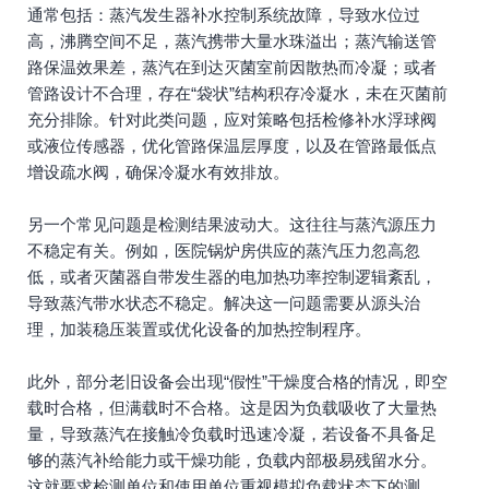
通常包括：蒸汽发生器补水控制系统故障，导致水位过
高，沸腾空间不足，蒸汽携带大量水珠溢出；蒸汽输送管
路保温效果差，蒸汽在到达灭菌室前因散热而冷凝；或者
管路设计不合理，存在“袋状”结构积存冷凝水，未在灭菌前
充分排除。针对此类问题，应对策略包括检修补水浮球阀
或液位传感器，优化管路保温层厚度，以及在管路最低点
增设疏水阀，确保冷凝水有效排放。
另一个常见问题是检测结果波动大。这往往与蒸汽源压力
不稳定有关。例如，医院锅炉房供应的蒸汽压力忽高忽
低，或者灭菌器自带发生器的电加热功率控制逻辑紊乱，
导致蒸汽带水状态不稳定。解决这一问题需要从源头治
理，加装稳压装置或优化设备的加热控制程序。
此外，部分老旧设备会出现“假性”干燥度合格的情况，即空
载时合格，但满载时不合格。这是因为负载吸收了大量热
量，导致蒸汽在接触冷负载时迅速冷凝，若设备不具备足
够的蒸汽补给能力或干燥功能，负载内部极易残留水分。
这就要求检测单位和使用单位重视模拟负载状态下的测