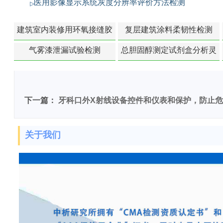
医用影像显示系统灰度分辨率评价方法检测
建筑室内装修用环氧接缝胶
复层建筑涂料柔韧性检测
苯含量检测
气雾漆泄漏试验检测
总胆固醇测定试剂盒分析灵
敏度检测
下一篇：
牙科口外X射线设备控件和仪表和保护，防止
关于我们