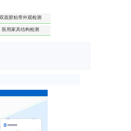
双面胶粘带外观检测
医用家具结构检测