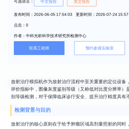
可选语言：
中文报告
英文报告
发布时间：2026-06-05 17:54:03 更新时间：2026-07-24 15:57
点击：0
作者：中科光析科学技术研究所检测中心
联系工程师
预约参观实验室
放射治疗模拟机作为放射治疗流程中至关重要的定位设备
评价指标中，图像灰度鉴别等级（又称低对比度分辨率）
别等级检测，对于保障临床诊疗安全、提升治疗精度具有
检测背景与目的
放射治疗的核心原则在于给予肿瘤区域高剂量照射的同时