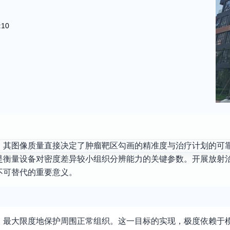
:10
，其图像质量直接决定了肿瘤靶区勾画的精准度与治疗计划的可
是衡量设备对密度差异较小组织分辨能力的关键参数。开展放射
不可替代的重要意义。
，最大限度地保护周围正常组织。这一目标的实现，极度依赖于