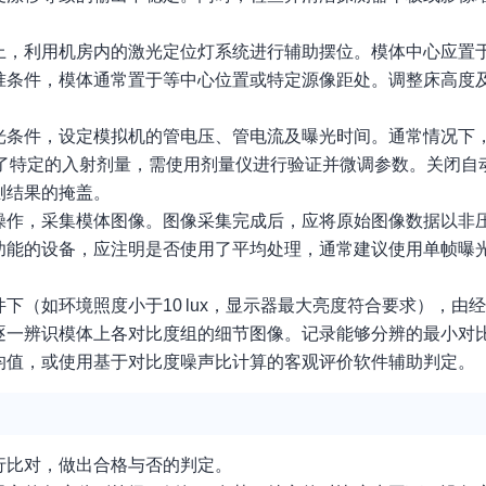
上，利用机房内的激光定位灯系统进行辅助摆位。模体中心应置
准条件，模体通常置于等中心位置或特定源像距处。调整床高度
光条件，设定模拟机的管电压、管电流及曝光时间。通常情况下
规定了特定的入射剂量，需使用剂量仪进行验证并微调参数。关闭
测结果的掩盖。
操作，采集模体图像。图像采集完成后，应将原始图像数据以非
功能的设备，应注明是否使用了平均处理，通常建议使用单帧曝
下（如环境照度小于10 lux，显示器最大亮度符合要求），由
逐一辨识模体上各对比度组的细节图像。记录能够分辨的最小对
均值，或使用基于对比度噪声比计算的客观评价软件辅助判定。
行比对，做出合格与否的判定。