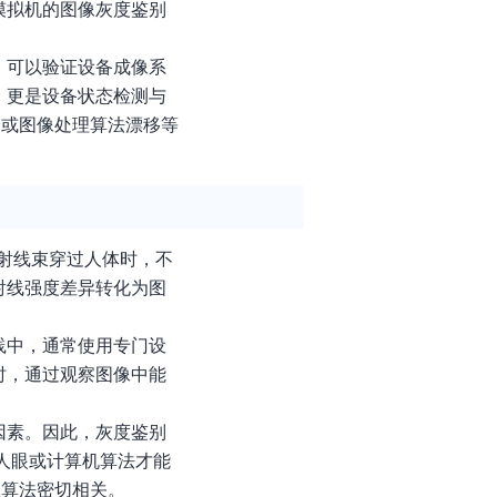
模拟机的图像灰度鉴别
，可以验证设备成像系
，更是设备状态检测与
降或图像处理算法漂移等
射线束穿过人体时，不
射线强度差异转化为图
践中，通常使用专门设
时，通过观察图像中能
因素。因此，灰度鉴别
人眼或计算机算法才能
理算法密切相关。