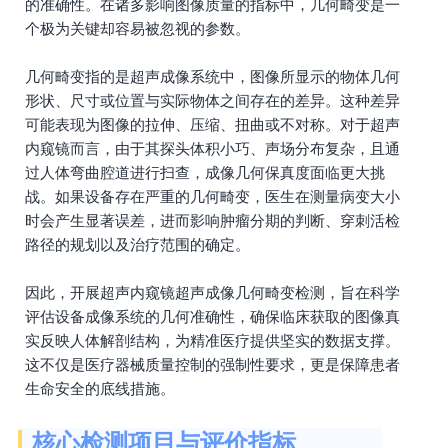
的准确性。在诸多影响图像质量的指标中，几何畸变是一
个极为关键却容易被忽视的参数。
几何畸变指的是超声成像系统中，图像所显示的物体几何
形状、尺寸或位置与实际物体之间存在的差异。这种差异
可能表现为图像的拉伸、压缩、扭曲或不对称。对于超声
内窥镜而言，由于其探头体积小巧、声场分布复杂，且通
过人体弯曲腔道进行扫查，成像几何保真度面临更大挑
战。如果设备存在严重的几何畸变，医生在测量病变大小
时会产生显著误差，进而影响肿瘤分期的判断、穿刺活检
路径的规划以及治疗范围的确定。
因此，开展超声内窥镜超声成像几何畸变检测，旨在科学
评估设备成像系统的几何准确性，确保临床获取的图像真
实反映人体解剖结构，为精准医疗提供坚实的数据支撑。
这不仅是医疗器械质量控制的强制性要求，更是保障患者
生命安全的底线措施。
核心检测项目与评价指标