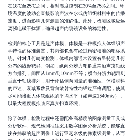
在18℃至25℃之间，相对湿度控制在30%至75%之间。环
境温度的波动会直接影响声波在水或仿组织材料中的传播
速度，进而影响几何测量的准确性。此外，检测区域应远
离强电磁干扰源，确保超声内窥镜设备的稳定性。
检测的核心工具是超声体模。体模是一种模拟人体组织声
学特性的标准装置，其内部包含有经过精密校准的靶标系
统。针对几何畸变检测，体模内部通常设置有呈特定几何
分布的线形靶群。例如，纵向分辨力靶群通常沿声束轴线
方向排列，间距从1mm到10mm不等；横向分辨力靶群则
垂直于轴线排列，用于评估侧向测量的准确性。体模材料
的声速、衰减系数及背向散射特性均经过严格调配，使其
尽可能接近人体软组织的平均水平（如声速1540m/s），
以最大程度模拟临床真实扫查环境。
除了体模，检测过程中还需配备高精度的图像测量工具或
分析软件。现代检测往往采用数字图像分析系统，能够直
接在捕获的超声图像上进行亚毫米级的像素级测量，从而