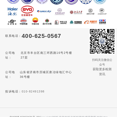
400-625-0567
联系电话：
公司地
北京市丰台区南三环西路16号2号楼
址：
27层
扫码关注微信公
众号
获取更多检测
公司地
山东省济南市历城区唐冶绿地汇中心
资讯
址：
36号楼
投诉电话：
010-82491398