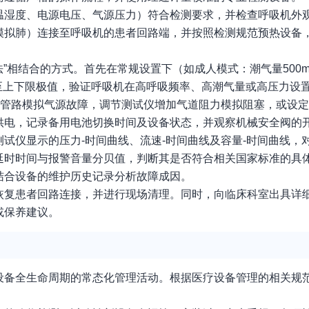
温湿度、电源电压、气源压力）符合检测要求，并检查呼吸机外
模拟肺）连接至呼吸机的患者回路端，并按照检测规范预热设备
”相结合的方式。首先在常规设置下（如成人模式：潮气量500ml
参数至上下限极值，验证呼吸机在高呼吸频率、高潮气量或高压力设
源管路模拟气源故障，调节测试仪增加气道阻力模拟阻塞，或设
供电，记录备用电池切换时间及设备状态，并观察机械安全阀的
试仪显示的压力-时间曲线、流速-时间曲线及容量-时间曲线，
延时时间与报警音量分贝值，判断其是否符合相关国家标准的具
结合设备的维护历史记录分析故障成因。
恢复患者回路连接，并进行现场清理。同时，向临床科室出具详
或保养建议。
设备全生命周期的常态化管理活动。根据医疗设备管理的相关规