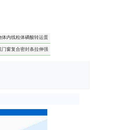
物体内线粒体磷酸转运蛋
白活性检测
筑门窗复合密封条拉伸强
度-硬质塑料材料检测