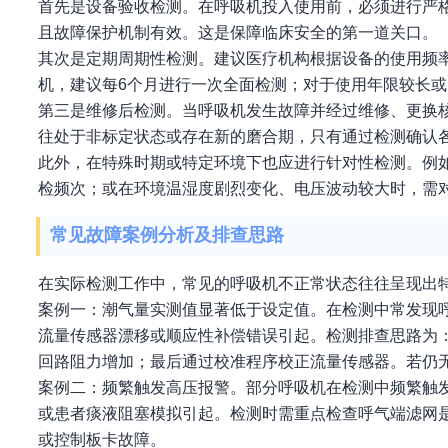
首先是设备验收检测。在呼吸机投入使用前，必须进行严
且故障保护机制有效。这是保障临床安全的第一道关口。
其次是定期周期性检测。建议医疗机构根据设备的使用频
机，建议每6个月进行一次全面检测；对于使用年限较长
第三是维修后检测。当呼吸机发生故障并经过维修、更换
往处于非标定状态或存在新的磨合期，只有通过检测确认
此外，在特殊时期或特定环境下也应进行针对性检测。例
检频次；或在环境温湿度剧烈变化、电压波动较大时，需
常见故障案例分析及排查思路
在实际检测工作中，常见的呼吸机不正常状态往往呈现出
案例一：潮气量实测值显著低于设定值。在检测中常发现
流量传感器漂移或顺应性补偿错误引起。检测排查思路为
回路阻力增加；最后通过校准程序校正流量传感器。若仍
案例二：频繁触发高压报警。部分呼吸机在检测中频繁触
或患者痰液阻塞模拟引起。检测时需重点检查呼气端滤网
或控制板卡故障。