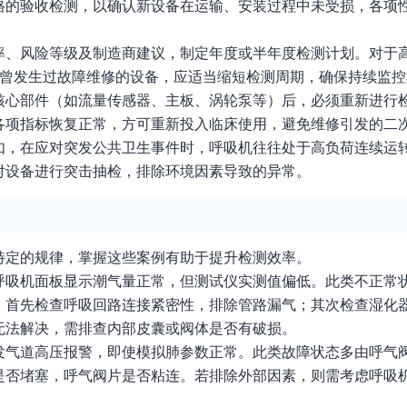
格的验收检测，以确认新设备在运输、安装过程中未受损，各项
率、风险等级及制造商建议，制定年度或半年度检测计划。对于
或曾发生过故障维修的设备，应适当缩短检测周期，确保持续监控
核心部件（如流量传感器、主板、涡轮泵等）后，必须重新进行
各项指标恢复正常，方可重新投入临床使用，避免维修引发的二
如，在应对突发公共卫生事件时，呼吸机往往处于高负荷连续运
对设备进行突击抽检，排除环境因素导致的异常。
特定的规律，掌握这些案例有助于提升检测效率。
呼吸机面板显示潮气量正常，但测试仪实测值偏低。此类不正常
：首先检查呼吸回路连接紧密性，排除管路漏气；其次检查湿化
无法解决，需排查内部皮囊或阀体是否有破损。
发气道高压报警，即使模拟肺参数正常。此类故障状态多由呼气
是否堵塞，呼气阀片是否粘连。若排除外部因素，则需考虑呼吸