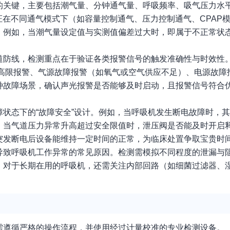
的关键，主要包括潮气量、分钟通气量、呼吸频率、吸气压力水
验证在不同通气模式下（如容量控制通气、压力控制通气、CPAP
。例如，当潮气量设定值与实测值偏差过大时，即属于不正常状
道防线，检测重点在于验证各类报警信号的触发准确性与时效性
/高限报警、气源故障报警（如氧气或空气供应不足）、电源故障
种故障场景，确认声光报警是否能够及时启动，且报警信号符合
状态下的“故障安全”设计。例如，当呼吸机发生断电故障时，
；当气道压力异常升高超过安全限值时，泄压阀是否能及时开启
突发断电后设备能维持一定时间的正常，为临床处置争取宝贵时
导致呼吸机工作异常的常见原因。检测需模拟不同程度的泄漏与
。对于长期在用的呼吸机，还需关注内部回路（如细菌过滤器、
需遵循严格的操作流程，并使用经过计量校准的专业检测设备。