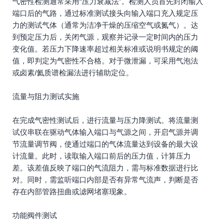
气密性检测通常采用“压力衰减法”。检测人员首先封闭输入
端口后的气路，通过标准测试接头向输入端口充入规定压
力的测试气体（通常为洁净干燥的压缩空气或氮气）。达
到预定压力后，关闭气源，观察并记录一定时间内的压力
变化值。若压力下降速率超过相关标准或说明书规定的阈
值，即判定为气密性不合格。对于微泄漏，可采用气泡法
或卤素/氦质谱检漏法进行辅助定位。
流量与阻力测试实施
在完成气密性测试后，进行流量与压力降测试。将流量测
试仪串联在驱动气体输入端口与气源之间，开启气源并调
节流量调节阀，使通过端口的气体流量达到设备的最大设
计流量。此时，读取输入端口前后的压力值，计算压力
差。该差值反映了端口的气流阻力，需与标准数据进行比
对。同时，需监听端口内部是否有异常气流声，判断是否
存在内部管路扭曲或滤网堵塞现象。
功能阀件测试