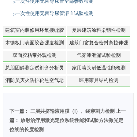
一次性使用无菌导尿管全部参数检测
一次性使用无菌导尿管溶血试验检测
建筑室内装修用环氧接缝胶
复层建筑涂料柔韧性检测
苯含量检测
木镶板门表面胶合强度检测
建筑门窗复合密封条拉伸强
度-硬质塑料材料检测
双面胶粘带外观检测
气雾漆泄漏试验检测
总胆固醇测定试剂盒分析灵
家用喷头耐低温性能检测
敏度检测
消防员灭火防护靴热空气老
医用家具结构检测
化扯断强度降低检测
下一篇：
三层共挤输液用膜（I）、袋穿刺力检测
上一
篇：
放射治疗用激光定位系统性能和试验方法激光定
位线的长度检测