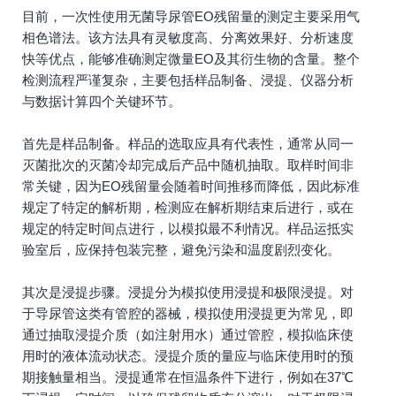
目前，一次性使用无菌导尿管EO残留量的测定主要采用气
相色谱法。该方法具有灵敏度高、分离效果好、分析速度
快等优点，能够准确测定微量EO及其衍生物的含量。整个
检测流程严谨复杂，主要包括样品制备、浸提、仪器分析
与数据计算四个关键环节。
首先是样品制备。样品的选取应具有代表性，通常从同一
灭菌批次的灭菌冷却完成后产品中随机抽取。取样时间非
常关键，因为EO残留量会随着时间推移而降低，因此标准
规定了特定的解析期，检测应在解析期结束后进行，或在
规定的特定时间点进行，以模拟最不利情况。样品运抵实
验室后，应保持包装完整，避免污染和温度剧烈变化。
其次是浸提步骤。浸提分为模拟使用浸提和极限浸提。对
于导尿管这类有管腔的器械，模拟使用浸提更为常见，即
通过抽取浸提介质（如注射用水）通过管腔，模拟临床使
用时的液体流动状态。浸提介质的量应与临床使用时的预
期接触量相当。浸提通常在恒温条件下进行，例如在37℃