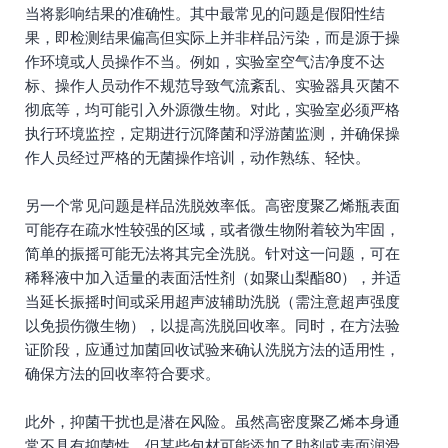
当将影响结果的准确性。其中最常见的问题是假阳性结
果，即检测结果偏高但实际上并非样品污染，而是源于操
作环境或人员操作不当。例如，实验室空气洁净度不达
标、操作人员动作不规范导致气流紊乱、实验器具灭菌不
彻底等，均可能引入外源微生物。对此，实验室必须严格
执行环境监控，定期进行沉降菌和浮游菌监测，并确保操
作人员经过严格的无菌操作培训，动作熟练、轻快。
另一个常见问题是样品洗脱效率低。高密度聚乙烯瓶表面
可能存在疏水性较强的区域，或者微生物附着较为牢固，
简单的振摇可能无法将其完全洗脱。针对这一问题，可在
稀释液中加入适量的表面活性剂（如聚山梨酯80），并适
当延长振摇时间或采用超声波辅助洗脱（需注意超声强度
以免损伤微生物），以提高洗脱回收率。同时，在方法验
证阶段，应通过加菌回收试验来确认洗脱方法的适用性，
确保方法的回收率符合要求。
此外，抑菌干扰也是潜在风险。虽然高密度聚乙烯本身通
常不具有抑菌性，但某些包材可能添加了助剂或表面润滑