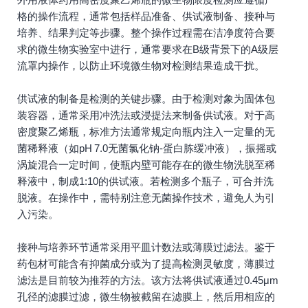
格的操作流程，通常包括样品准备、供试液制备、接种与
培养、结果判定等步骤。整个操作过程需在洁净度符合要
求的微生物实验室中进行，通常要求在B级背景下的A级层
流罩内操作，以防止环境微生物对检测结果造成干扰。
供试液的制备是检测的关键步骤。由于检测对象为固体包
装容器，通常采用冲洗法或浸提法来制备供试液。对于高
密度聚乙烯瓶，标准方法通常规定向瓶内注入一定量的无
菌稀释液（如pH 7.0无菌氯化钠-蛋白胨缓冲液），振摇或
涡旋混合一定时间，使瓶内壁可能存在的微生物洗脱至稀
释液中，制成1:10的供试液。若检测多个瓶子，可合并洗
脱液。在操作中，需特别注意无菌操作技术，避免人为引
入污染。
接种与培养环节通常采用平皿计数法或薄膜过滤法。鉴于
药包材可能含有抑菌成分或为了提高检测灵敏度，薄膜过
滤法是目前较为推荐的方法。该方法将供试液通过0.45μm
孔径的滤膜过滤，微生物被截留在滤膜上，然后用相应的